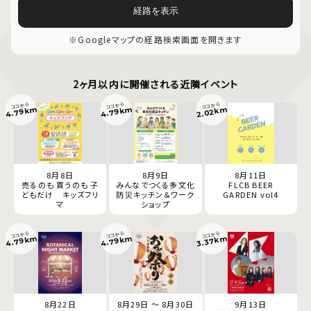
経路を表示
※Googleマップの経路検索画面を開きます
2ヶ月以内に開催される近隣イベント
ココから
ココから
ココから
4.79km
4.79km
2.02km
8月8日
8月9日
8月11日
売るのも 買うのも 子
みんなでつくる多文化
FLCB BEER
どもだけ キッズフリ
防災キッチン＆ワーク
GARDEN vol4
マ
ショップ
ココから
ココから
ココから
4.79km
4.79km
3.37km
8月22日
8月29日 ～ 8月30日
9月13日