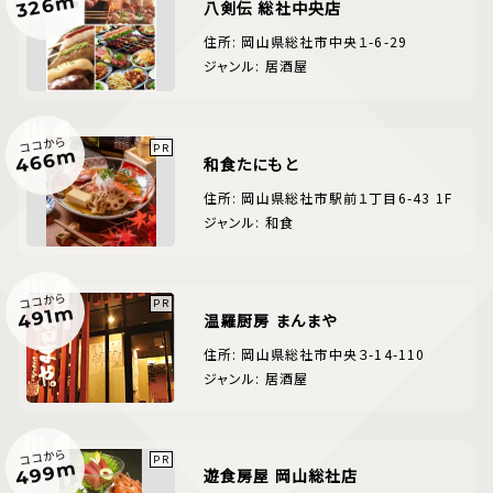
326m
八剣伝 総社中央店
住所: 岡山県総社市中央１-6-29
ジャンル: 居酒屋
ココから
466m
和食たにもと
住所: 岡山県総社市駅前１丁目6-43 1F
ジャンル: 和食
ココから
491m
温羅厨房 まんまや
住所: 岡山県総社市中央３-14-110
ジャンル: 居酒屋
ココから
499m
遊食房屋 岡山総社店