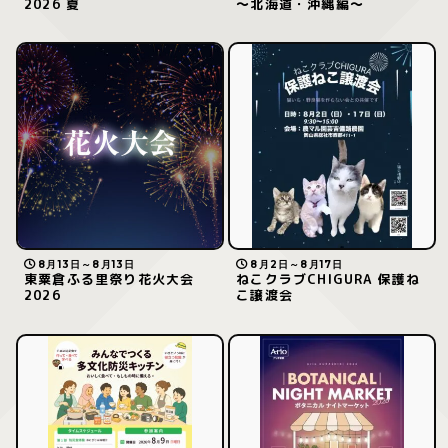
2026 夏
～北海道・沖縄編～
8月13日～8月13日
8月2日～8月17日
東粟倉ふる里祭り花火大会
ねこクラブCHIGURA 保護ね
2026
こ譲渡会