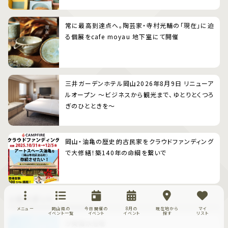
常に最高到達点へ。陶芸家・寺村光輔の「現在」に迫
る個展をcafe moyau 地下室にて開催
三井ガーデンホテル岡山2026年8月9日 リニューア
ルオープン 〜ビジネスから観光まで、ゆとりとくつろ
ぎのひとときを〜
岡山・油亀の歴史的古民家をクラウドファンディング
で大修繕！築140年の命綱を繋いで
人気スポット
メニュー
岡山県の
今日開催の
8月の
現在地から
マイ
イベント一覧
イベント
イベント
探す
リスト
沙美海水浴場