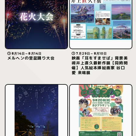
8月14日～8月14日
7月29日～8月10日
メルヘンの里盆踊り大会
映画「耳をすませば」背景美
術井上直久最新作展【同時開
催】人気絵本挿絵画家 谷口
愛 来場展