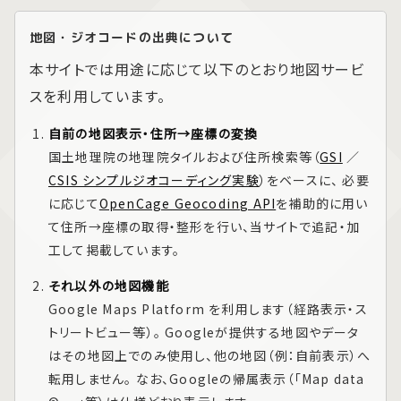
地図・ジオコードの出典について
本サイトでは用途に応じて以下のとおり地図サービ
スを利用しています。
自前の地図表示・住所→座標の変換
国土地理院の地理院タイルおよび住所検索等（
GSI
／
CSIS シンプルジオコーディング実験
）をベースに、 必要
に応じて
OpenCage Geocoding API
を補助的に用い
て住所→座標の取得・整形を行い、当サイトで追記・加
工して掲載しています。
それ以外の地図機能
Google Maps Platform
を利用します（経路表示・ス
トリートビュー等）。 Googleが提供する地図やデータ
はその地図上でのみ使用し、他の地図（例：自前表示）へ
転用しません。 なお、Googleの帰属表示（「Map data