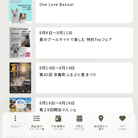
One Love Bazaar
8月6日～8月11日
夏のプールサイドで楽しむ 特別Teaフェア
8月14日～8月14日
第45回 奈義町ふるさと夏まつり
8月16日～8月16日
第２９回閑谷マルシェ
メニュー
岡山県の
今日開催の
8月の
現在地から
マイ
イベント一覧
イベント
イベント
探す
リスト
今見られているプレスリリース