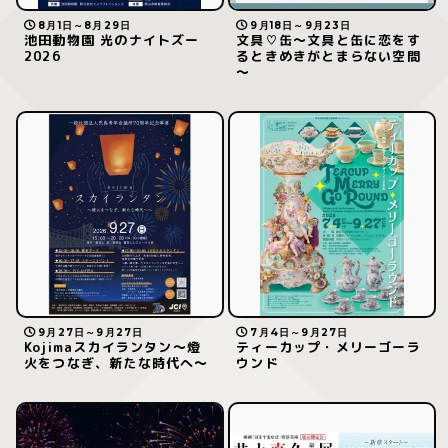
8月1日～8月29日
9月18日～9月23日
池田動物園 光のナイトズー
文具♡缶～文具と缶に恋をす
2026
るときめきがとまらない空間
～
9月27日～9月27日
7月4日～9月27日
Kojimaスカイランタン〜燈
ティーカップ・メリーゴーラ
火をつなぎ、新たな時代へ〜
ウンド