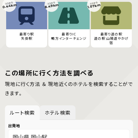
ココから
ココから
ココから
0.44km
8.49km
1.07km
最寄り駅
最寄りIC
最寄り道の駅
矢掛駅
鴨方インターチェンジ
道の駅 山陽道やかげ
宿
この場所に行く方法を調べる
現地に行く方法 ＆ 現地近くのホテルを検索することがで
きます。
ルート検索
ホテル検索
出発地