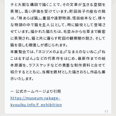
チと大胆な構図で描くことで、その文章が生きる空間を
表現し、高い評価を受けています。町田尚子の座右の銘
は、「隙あらば猫」。童話や遠野物語、怪談絵本など、様々
な物語の中で猫を主人公として、時に脇役として登場さ
せています。描かれた猫たちは、毛並みから仕草まで緻密
に表現され、猫と共に暮らす町田の観察眼の鋭さ、そして
猫を慈しむ眼差しが感じられます。
本展覧会では、『ネコヅメのよる』『なまえのないねこ』『ね
こはるすばん』などの代表作をはじめ、最新作までの絵
本原画を、ラフスケッチなどの貴重な制作資料と合せて
紹介するとともに、当館を題材とした描きおろし作品も展
示いたします。
ー 公式ホームページより引用
https://museum.yakage-
kyouiku.info/f_exhibition