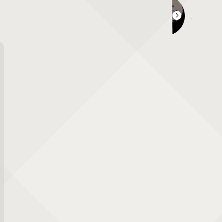
上寺山餘慶寺 水まつり