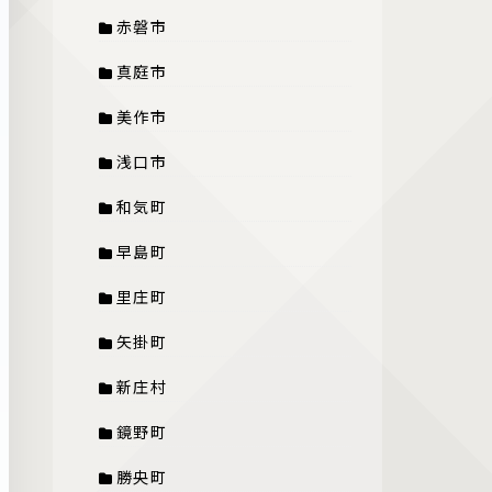
赤磐市
真庭市
美作市
浅口市
和気町
早島町
里庄町
矢掛町
新庄村
鏡野町
勝央町