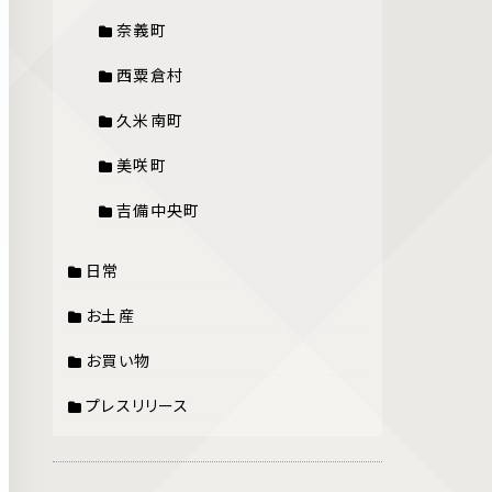
奈義町
西粟倉村
久米南町
美咲町
吉備中央町
日常
お土産
お買い物
プレスリリース