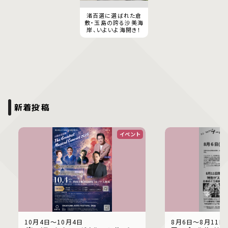
渚百選に選ばれた倉
敷・玉島の誇る沙美海
岸、いよいよ海開き！
新着投稿
イベント
10月4日〜10月4日
8月6日〜8月11日