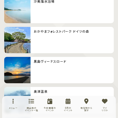
沙美海水浴場
おかやまフォレストパーク ドイツの森
黒島ヴィーナスロード
奥津温泉
メニュー
岡山県の
今日開催の
8月の
現在地から
マイ
イベント一覧
イベント
イベント
探す
リスト