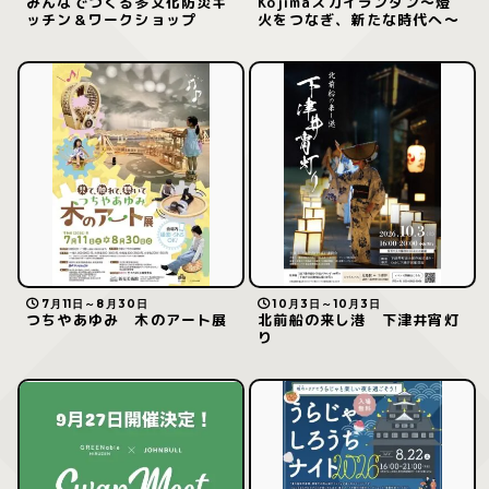
みんなでつくる多文化防災キ
Kojimaスカイランタン〜燈
ッチン＆ワークショップ
火をつなぎ、新たな時代へ〜
7月11日～8月30日
10月3日～10月3日
つちやあゆみ 木のアート展
北前船の来し港 下津井宵灯
り