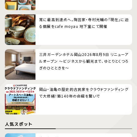
常に最高到達点へ。陶芸家・寺村光輔の「現在」に迫
る個展をcafe moyau 地下室にて開催
三井ガーデンホテル岡山2026年8月9日 リニューア
ルオープン 〜ビジネスから観光まで、ゆとりとくつろ
ぎのひとときを〜
岡山・油亀の歴史的古民家をクラウドファンディング
で大修繕！築140年の命綱を繋いで
人気スポット