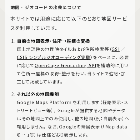
地図・ジオコードの出典について
本サイトでは用途に応じて以下のとおり地図サービ
スを利用しています。
自前の地図表示・住所→座標の変換
国土地理院の地理院タイルおよび住所検索等（
GSI
／
CSIS シンプルジオコーディング実験
）をベースに、 必要
に応じて
OpenCage Geocoding API
を補助的に用い
て住所→座標の取得・整形を行い、当サイトで追記・加
工して掲載しています。
それ以外の地図機能
Google Maps Platform
を利用します（経路表示・ス
トリートビュー等）。 Googleが提供する地図やデータ
はその地図上でのみ使用し、他の地図（例：自前表示）へ
転用しません。 なお、Googleの帰属表示（「Map data
© …」等）は仕様どおり表示します。