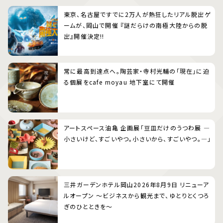
東京、名古屋ですでに2万人が熱狂したリアル脱出ゲ
ームが、岡山で開催 『謎だらけの南極大陸からの脱
出』開催決定!!
常に最高到達点へ。陶芸家・寺村光輔の「現在」に迫
る個展をcafe moyau 地下室にて開催
アートスペース油亀 企画展「豆皿だけのうつわ展 ―
小さいけど、すごいやつ。小さいから、すごいやつ。―」
三井ガーデンホテル岡山2026年8月9日 リニューア
ルオープン 〜ビジネスから観光まで、ゆとりとくつろ
ぎのひとときを〜