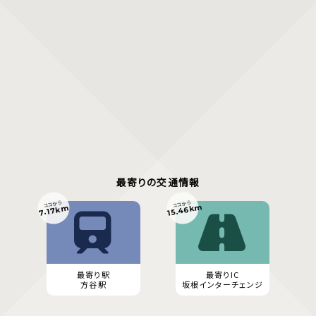
最寄りの交通情報
ココから
ココから
15.46km
7.17km
最寄り駅
最寄りIC
方谷駅
坂根インターチェンジ