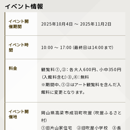
イベント情報
イベント開
2025年10月4日 ～ 2025年11月2日
催期間
イベント時
10:00 ～ 17:00（最終日は14:00まで）
間
料金
観覧料①,②：各大人600円、小中350円
（入館料含む）③,④：無料
※期間中、①②はアート観覧料を含んだ入
館料に変更となります。
イベント開
岡山県高梁市成羽町吹屋（吹屋ふるさと
催地
村）
①旧片山家住宅 ②旧吹屋小学校 ③長