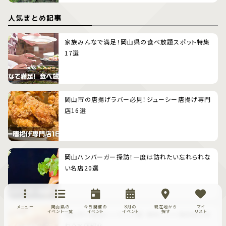
人気まとめ記事
家族みんなで満足！岡山県の食べ放題スポット特集
17選
岡山市の唐揚げラバー必見！ジューシー唐揚げ専門
店16選
岡山ハンバーガー探訪！一度は訪れたい忘れられな
い名店20選
メニュー
岡山県の
今日開催の
8月の
現在地から
マイ
イベント一覧
イベント
イベント
探す
リスト
岡山市の絶品トンカツ19選：美味しさと満足感を味
わうお店紹介