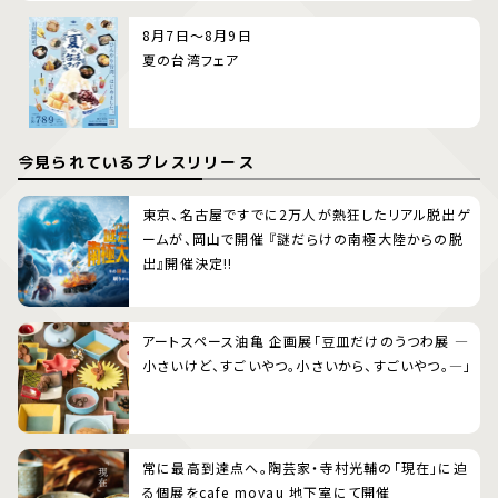
8月7日～8月9日
夏の台湾フェア
今見られているプレスリリース
東京、名古屋ですでに2万人が熱狂したリアル脱出ゲ
ームが、岡山で開催 『謎だらけの南極大陸からの脱
出』開催決定!!
アートスペース油亀 企画展「豆皿だけのうつわ展 ―
小さいけど、すごいやつ。小さいから、すごいやつ。―」
常に最高到達点へ。陶芸家・寺村光輔の「現在」に迫
る個展をcafe moyau 地下室にて開催