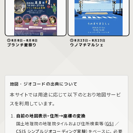
8月8日～8月8日
8月23日～8月23日
ブランチ夏祭り
ウノマチマルシェ
地図・ジオコードの出典について
本サイトでは用途に応じて以下のとおり地図サービ
スを利用しています。
自前の地図表示・住所→座標の変換
国土地理院の地理院タイルおよび住所検索等（
GSI
／
CSIS シンプルジオコーディング実験
）をベースに、 必要