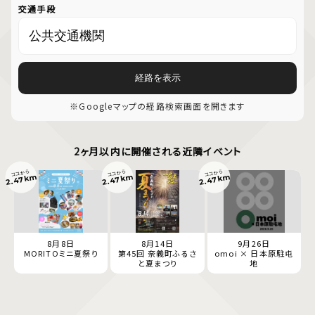
交通手段
経路を表示
※Googleマップの経路検索画面を開きます
2ヶ月以内に開催される近隣イベント
ココから
ココから
ココから
2.47km
2.47km
2.47km
8月8日
8月14日
9月26日
MORITOミニ夏祭り
第45回 奈義町ふるさ
omoi × 日本原駐屯
と夏まつり
地