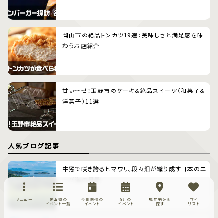
岡山市の絶品トンカツ19選：美味しさと満足感を味
わうお店紹介
甘い幸せ！玉野市のケーキ&絶品スイーツ（和菓子＆
洋菓子）11選
人気ブログ記事
牛窓で咲き誇るヒマワリ、段々畑が織り成す日本のエ
ーゲ海の風景
メニュー
岡山県の
今日開催の
8月の
現在地から
マイ
イベント一覧
イベント
イベント
探す
リスト