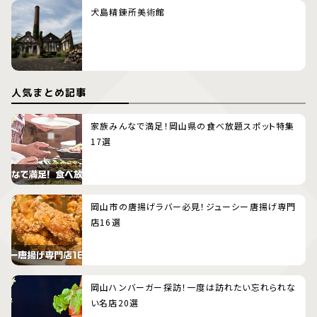
犬島精錬所美術館
人気まとめ記事
家族みんなで満足！岡山県の食べ放題スポット特集
17選
岡山市の唐揚げラバー必見！ジューシー唐揚げ専門
店16選
岡山ハンバーガー探訪！一度は訪れたい忘れられな
い名店20選