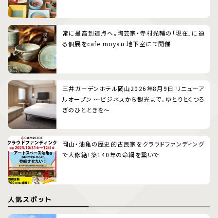
常に最高到達点へ。陶芸家・寺村光輔の「現在」に迫
る個展をcafe moyau 地下室にて開催
三井ガーデンホテル岡山2026年8月9日 リニューア
ルオープン 〜ビジネスから観光まで、ゆとりとくつろ
ぎのひとときを〜
岡山・油亀の歴史的古民家をクラウドファンディング
で大修繕！築140年の命綱を繋いで
人気スポット