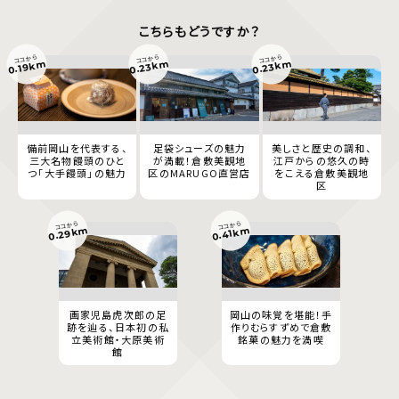
こちらもどうですか？
ココから
ココから
ココから
0.23km
0.23km
0.19km
備前岡山を代表する、
足袋シューズの魅力
美しさと歴史の調和、
三大名物饅頭のひと
が満載！倉敷美観地
江戸からの悠久の時
つ「大手饅頭」の魅力
区のMARUGO直営店
をこえる倉敷美観地
区
ココから
ココから
0.29km
0.41km
画家児島虎次郎の足
岡山の味覚を堪能！手
跡を辿る、日本初の私
作りむらすずめで倉敷
立美術館・大原美術
銘菓の魅力を満喫
館