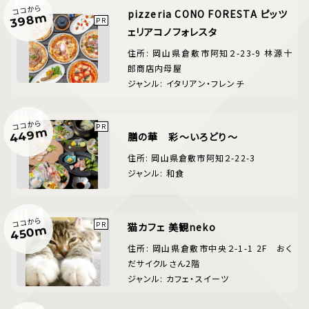
ココから
pizzeria CONO FORESTA ピッツ
398m
ェリアコノフォレスタ
住所: 岡山県倉敷市阿知２-23-9 林源十
郎商店内母屋
ジャンル: イタリアン・フレンチ
ココから
449m
膳の華 彩～いろどり～
住所: 岡山県倉敷市阿知２-22-3
ジャンル: 和食
ココから
猫カフェ 美観neko
450m
住所: 岡山県倉敷市中央２-1-1 2F おく
だサイクルさん2階
ジャンル: カフェ・スイーツ