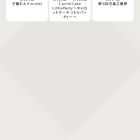
夕暮れA.P.markt
CarrotCake
第５回児島工藝祭
LittleParty～キャロ
ットケーキ リトルパー
ティー～