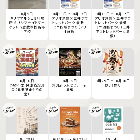
8月9日
8月11日 ～ 8月12日
8月11日 ～ 8月12日
キリヤマルシェ８月場
アリオ倉敷×三井アウ
アリオ倉敷×三井アウ
所 キリヤマナイトマー
トレットパーク 倉敷
トレットパーク 倉敷
ケットin倉敷翠松高等
ミニ四駆まつり（アリ
ミニ四駆まつり（三井
学校
オ倉敷）
アウトレットパーク倉
敷）
ココから
ココから
ココから
1.51km
1.51km
1.51km
8月16日
8月19日
8月29日 ～ 8月30日
予約不要 保護猫譲渡
第3回 ラムセミナーin
おっ！祭り
会（倉敷猫まもりの
倉敷
会）
ココから
ココから
ココから
1.51km
1.51km
1.51km
8月29日
9月19日 ～ 9月21日
10月4日