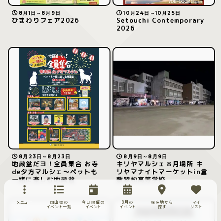
8月1日～8月9日
10月24日～10月25日
ひまわりフェア2026
Setouchi Contemporary
2026
8月23日～8月23日
8月9日～8月9日
地蔵盆だヨ！全員集合 お寺
キリヤマルシェ８月場所 キ
de夕方マルシェ～ペットも
リヤマナイトマーケットin倉
一緒に楽しむ地蔵盆
敷翠松高等学校
メニュー
岡山県の
今日開催の
8月の
現在地から
マイ
イベント一覧
イベント
イベント
探す
リスト