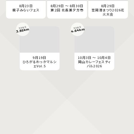
8月23日
8月29日 ～ 8月30日
8月29日
親子みらいフェス
第２回 北長瀬夕方市
笠岡港まつり2026花
火大会
ココから
ココから
4.64km
3.85km
9月19日
10月3日 ～ 10月4日
ひろがるわっかマルシ
岡山カレーフェスティ
ェVol.5
バル2026