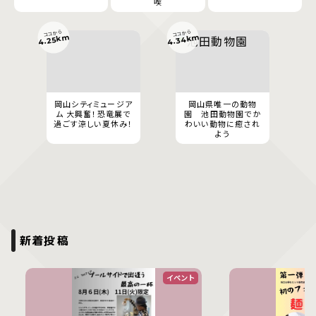
喫
ココから
ココから
4.34km
4.25km
岡山シティミュージア
岡山県唯一の動物
ム 大興奮！恐竜展で
園 池田動物園でか
過ごす涼しい夏休み！
わいい動物に癒され
よう
新着投稿
イベント