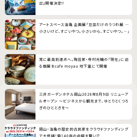
出』開催決定!!
アートスペース油亀 企画展「豆皿だけのうつわ展 ―
小さいけど、すごいやつ。小さいから、すごいやつ。―」
常に最高到達点へ。陶芸家・寺村光輔の「現在」に迫
る個展をcafe moyau 地下室にて開催
三井ガーデンホテル岡山2026年8月9日 リニューア
ルオープン 〜ビジネスから観光まで、ゆとりとくつろ
ぎのひとときを〜
岡山・油亀の歴史的古民家をクラウドファンディング
で大修繕！築140年の命綱を繋いで