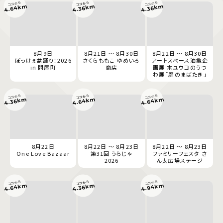
ココから
ココから
ココから
4.64km
4.36km
4.36km
8月9日
8月21日 ～ 8月30日
8月22日 ～ 8月30日
ぼっけぇ盆踊り！2026
さくらももこ ゆめいろ
アートスペース油亀企
in 問屋町
商店
画展 木ユウコのうつ
わ展「庭のまばたき」
ココから
ココから
ココから
4.64km
4.64km
4.36km
8月22日
8月22日 ～ 8月23日
8月22日 ～ 8月23日
One Love Bazaar
第31回 うらじゃ
ファミリーフェスタ さ
2026
ん太広場ステージ
ココから
ココから
ココから
4.64km
4.94km
4.36km