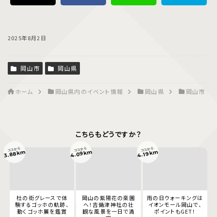
2025年8月2日
岡山市
岡山県
ホーム
岡山県内のイベント情報
岡山県
岡山市
こちらもどうですか？
ココから
ココから
ココから
4.09km
3.88km
4.19km
杜の街グレースで体
岡山の紫陽花の楽園
雨の日ウォーキングは
験するゴッホの軌跡、
へ！吉備津神社の壮
イオンモール岡山で、
動くゴッホ展を鑑賞
観な風景を一日で満
ポイントもGET！