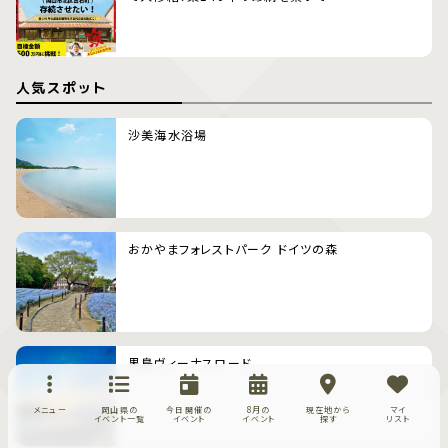
人気スポット
沙美海水浴場
おかやまフォレストパーク ドイツの森
黒島ヴィーナスロード
メニュー
岡山県の
今日開催の
8月の
現在地から
マイ
イベント一覧
イベント
イベント
探す
リスト