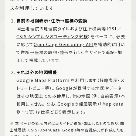
スを利用しています。
自前の地図表示・住所→座標の変換
国土地理院の地理院タイルおよび住所検索等（
GSI
／
CSIS シンプルジオコーディング実験
）をベースに、 必要
に応じて
OpenCage Geocoding API
を補助的に用い
て住所→座標の取得・整形を行い、当サイトで追記・加
工して掲載しています。
それ以外の地図機能
Google Maps Platform
を利用します（経路表示・ス
トリートビュー等）。 Googleが提供する地図やデータ
はその地図上でのみ使用し、他の地図（例：自前表示）へ
転用しません。 なお、Googleの帰属表示（「Map data
© …」等）は仕様どおり表示します。
※ 本ページの表示内容は当サイトが編集・加工したものであり、国
土地理院・CSIS・OpenCage・Google等の各提供元が作成したも