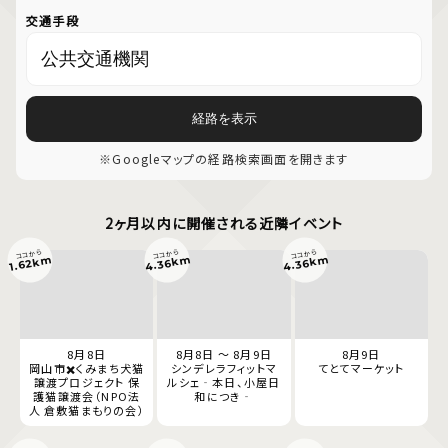
交通手段
経路を表示
※Googleマップの経路検索画面を開きます
2ヶ月以内に開催される近隣イベント
ココから
ココから
ココから
4.36km
4.36km
1.62km
8月8日
8月8日 ～ 8月9日
8月9日
岡山市✖️くみまち犬猫
シンデレラフィットマ
てとてマーケット
譲渡プロジェクト 保
ルシェ‐本日、小屋日
護猫譲渡会（NPO法
和につき‐
人 倉敷猫まもりの会）