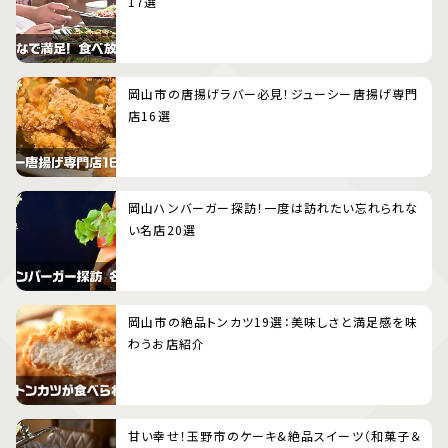
17選
岡山市の唐揚げラバー必見！ジューシー唐揚げ専門
店16選
岡山ハンバーガー探訪！一度は訪れたい忘れられな
い名店20選
岡山市の絶品トンカツ19選：美味しさと満足感を味
わうお店紹介
甘い幸せ！玉野市のケーキ&絶品スイーツ（和菓子＆