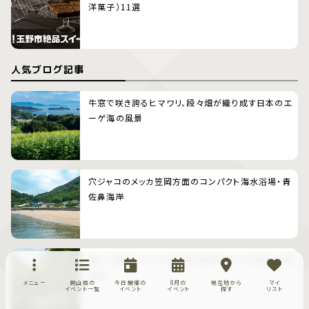
洋菓子）11選
人気ブログ記事
牛窓で咲き誇るヒマワリ、段々畑が織り成す日本のエ
ーゲ海の風景
穴ジャコのメッカ笠岡方面のコンパクト海水浴場・青
佐鼻海岸
美しい海岸とジブリの世界を訪れるような参道、牛窓
神社
メニュー
岡山県の
今日開催の
8月の
現在地から
マイ
イベント一覧
イベント
イベント
探す
リスト