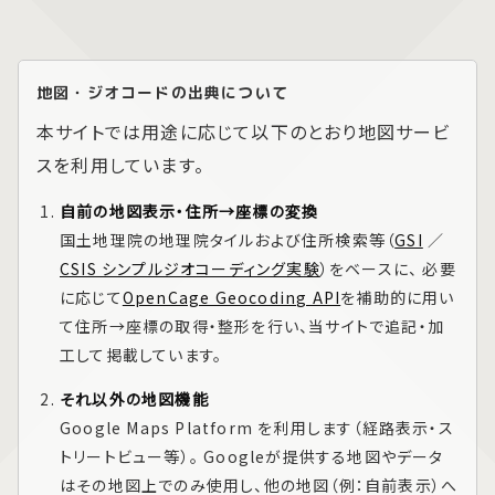
地図・ジオコードの出典について
本サイトでは用途に応じて以下のとおり地図サービ
スを利用しています。
自前の地図表示・住所→座標の変換
国土地理院の地理院タイルおよび住所検索等（
GSI
／
CSIS シンプルジオコーディング実験
）をベースに、 必要
に応じて
OpenCage Geocoding API
を補助的に用い
て住所→座標の取得・整形を行い、当サイトで追記・加
工して掲載しています。
それ以外の地図機能
Google Maps Platform
を利用します（経路表示・ス
トリートビュー等）。 Googleが提供する地図やデータ
はその地図上でのみ使用し、他の地図（例：自前表示）へ