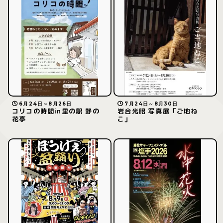
6月24日～8月26日
7月24日～8月30日
コリコの時間in里の駅 野の
岩合光昭 写真展「ご地ね
花亭
こ」