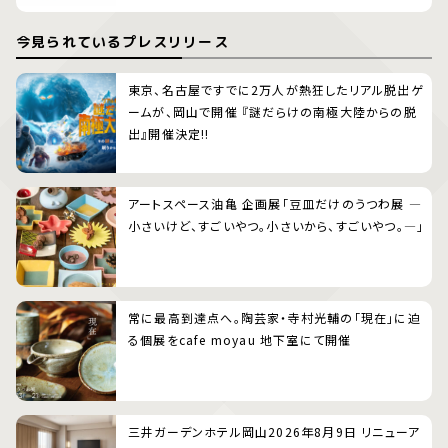
今見られているプレスリリース
東京、名古屋ですでに2万人が熱狂したリアル脱出ゲ
ームが、岡山で開催 『謎だらけの南極大陸からの脱
出』開催決定!!
アートスペース油亀 企画展「豆皿だけのうつわ展 ―
小さいけど、すごいやつ。小さいから、すごいやつ。―」
常に最高到達点へ。陶芸家・寺村光輔の「現在」に迫
る個展をcafe moyau 地下室にて開催
三井ガーデンホテル岡山2026年8月9日 リニューア