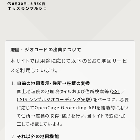
8月30日～8月30日
キッズランマルシェ
地図・ジオコードの出典について
本サイトでは用途に応じて以下のとおり地図サービ
スを利用しています。
自前の地図表示・住所→座標の変換
国土地理院の地理院タイルおよび住所検索等（
GSI
／
CSIS シンプルジオコーディング実験
）をベースに、 必要
に応じて
OpenCage Geocoding API
を補助的に用い
て住所→座標の取得・整形を行い、当サイトで追記・加
工して掲載しています。
それ以外の地図機能