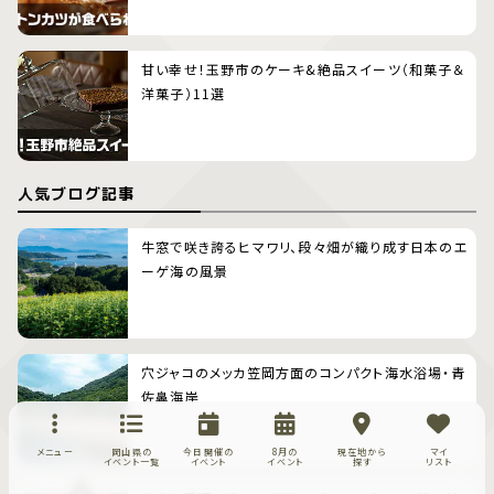
甘い幸せ！玉野市のケーキ&絶品スイーツ（和菓子＆
洋菓子）11選
人気ブログ記事
牛窓で咲き誇るヒマワリ、段々畑が織り成す日本のエ
ーゲ海の風景
穴ジャコのメッカ笠岡方面のコンパクト海水浴場・青
佐鼻海岸
メニュー
岡山県の
今日開催の
8月の
現在地から
マイ
イベント一覧
イベント
イベント
探す
リスト