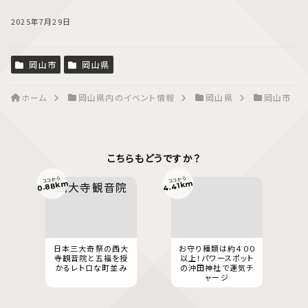
2025年7月29日
岡山市
岡山県
ホーム
岡山県内のイベント情報
岡山県
岡山市
こちらもどうですか？
ココから
ココから
0.88km
4.41km
日本三大奇祭の西大
お守り種類は約４００
寺観音院と五福を授
以上！パワースポット
かるレトロな町並み
の沖田神社で運気チ
ャージ