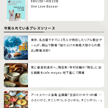
8月22日～8月22日
One Love Bazaar
今見られているプレスリリース
東京、名古屋ですでに2万人が熱狂したリアル脱出ゲ
ームが、岡山で開催 『謎だらけの南極大陸からの脱
出』開催決定!!
常に最高到達点へ。陶芸家・寺村光輔の「現在」に迫
る個展をcafe moyau 地下室にて開催
アートスペース油亀 企画展「豆皿だけのうつわ展 ―
小さいけど、すごいやつ。小さいから、すごいやつ。―」