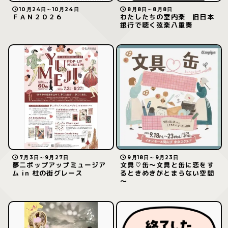
10月24日～10月24日
8月8日～8月8日
ＦＡＮ２０２６
わたしたちの室内楽 旧日本
銀行で聴く弦楽八重奏
7月3日～9月27日
9月18日～9月23日
夢二ポップアップミュージア
文具♡缶～文具と缶に恋をす
ム in 杜の街グレース
るときめきがとまらない空間
～