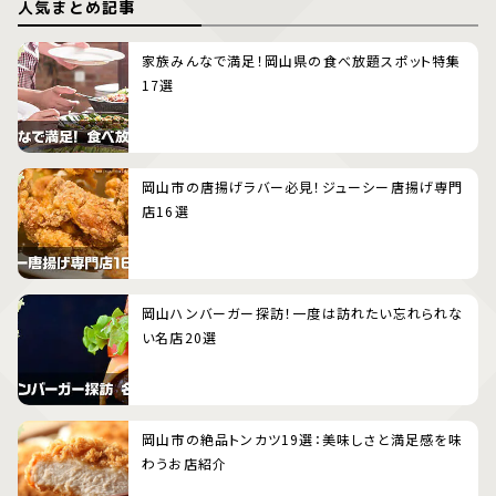
人気まとめ記事
家族みんなで満足！岡山県の食べ放題スポット特集
17選
岡山市の唐揚げラバー必見！ジューシー唐揚げ専門
店16選
岡山ハンバーガー探訪！一度は訪れたい忘れられな
い名店20選
岡山市の絶品トンカツ19選：美味しさと満足感を味
わうお店紹介