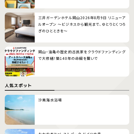
三井ガーデンホテル岡山2026年8月9日 リニューア
ルオープン 〜ビジネスから観光まで、ゆとりとくつろ
ぎのひとときを〜
岡山・油亀の歴史的古民家をクラウドファンディング
で大修繕！築140年の命綱を繋いで
人気スポット
沙美海水浴場
おかやまフォレストパーク ドイツの森