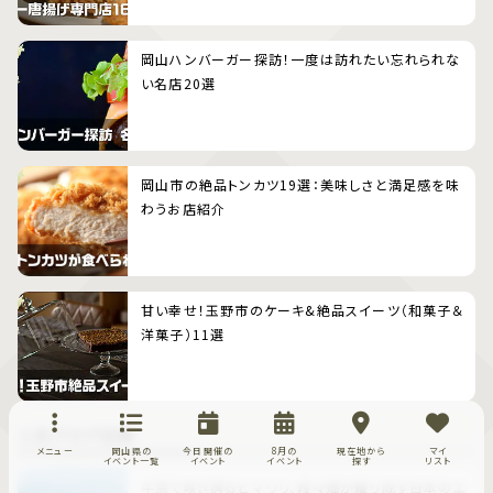
岡山ハンバーガー探訪！一度は訪れたい忘れられな
い名店20選
岡山市の絶品トンカツ19選：美味しさと満足感を味
わうお店紹介
甘い幸せ！玉野市のケーキ&絶品スイーツ（和菓子＆
洋菓子）11選
人気ブログ記事
メニュー
岡山県の
今日開催の
8月の
現在地から
マイ
イベント一覧
イベント
イベント
探す
リスト
牛窓で咲き誇るヒマワリ、段々畑が織り成す日本のエ