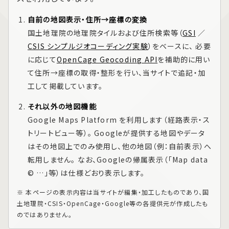
自前の地図表示・住所→座標の変換
国土地理院の地理院タイルおよび住所検索等（
GSI
／
CSIS シンプルジオコーディング実験
）をベースに、 必要
に応じて
OpenCage Geocoding API
を補助的に用い
て住所→座標の取得・整形を行い、当サイトで追記・加
工して掲載しています。
それ以外の地図機能
Google Maps Platform
を利用します（経路表示・ス
トリートビュー等）。 Googleが提供する地図やデータ
はその地図上でのみ使用し、他の地図（例：自前表示）へ
転用しません。 なお、Googleの帰属表示（「Map data
© …」等）は仕様どおり表示します。
※ 本ページの表示内容は当サイトが編集・加工したものであり、国
土地理院・CSIS・OpenCage・Google等の各提供元が作成したも
のではありません。