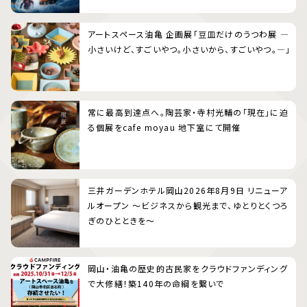
アートスペース油亀 企画展「豆皿だけのうつわ展 ―
小さいけど、すごいやつ。小さいから、すごいやつ。―」
常に最高到達点へ。陶芸家・寺村光輔の「現在」に迫
る個展をcafe moyau 地下室にて開催
三井ガーデンホテル岡山2026年8月9日 リニューア
ルオープン 〜ビジネスから観光まで、ゆとりとくつろ
ぎのひとときを〜
岡山・油亀の歴史的古民家をクラウドファンディング
で大修繕！築140年の命綱を繋いで