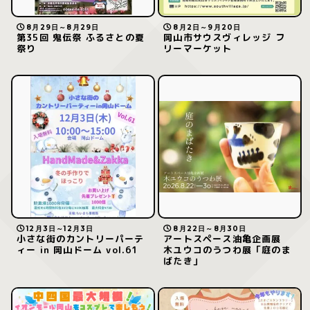
8月29日～8月29日
8月2日～9月20日
第35回 鬼伝祭 ふるさとの夏
岡山市サウスヴィレッジ フ
祭り
リーマーケット
12月3日～12月3日
8月22日～8月30日
小さな街のカントリーパーテ
アートスペース油亀企画展
ィー in 岡山ドーム vol.61
木ユウコのうつわ展「庭のま
ばたき」