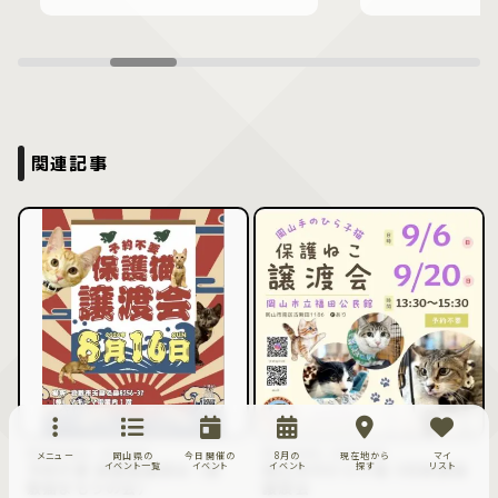
関連記事
8月16日～8月16日
9月6日～9月20日
メニュー
岡山県の
今日開催の
8月の
現在地から
マイ
イベント一覧
イベント
イベント
探す
リスト
予約不要 保護猫譲渡会（倉
岡山手のひら子猫 9月保護猫
敷猫まもりの会）
譲渡会