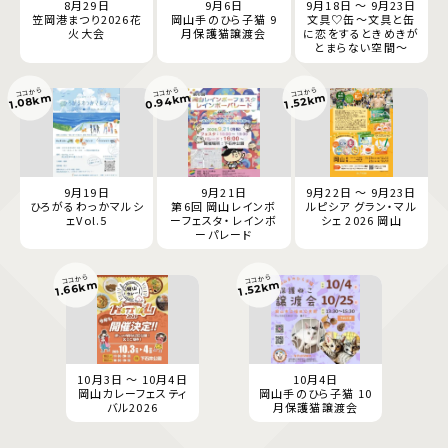
8月29日
9月6日
9月18日 ～ 9月23日
笠岡港まつり2026花
岡山手のひら子猫 9
文具♡缶～文具と缶
火大会
月保護猫譲渡会
に恋をするときめきが
とまらない空間～
ココから
ココから
ココから
0.94km
1.08km
1.52km
9月19日
9月21日
9月22日 ～ 9月23日
ひろがるわっかマルシ
第6回 岡山レインボ
ルピシア グラン・マル
ェVol.5
ーフェスタ・レインボ
シェ 2026 岡山
ーパレード
ココから
ココから
1.66km
1.52km
10月3日 ～ 10月4日
10月4日
岡山カレーフェスティ
岡山手のひら子猫 10
バル2026
月保護猫譲渡会