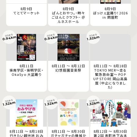
8月9日
8月9日
8月9日
てとてマーケット
ぱんとおやつ。−時々
ぼっけぇ盆踊り！2026
ごはんとクラフト− ＠
in 問屋町
ルネスホール
ココから
ココから
ココから
0.94km
0.94km
1.52km
8月11日
8月11日 ～ 8月12日
8月11日 ～ 8月18日
操南学区・操明学区・
幻想庭園音楽祭
TOKYO MER～走る
OkaSyo 大盆踊り
緊急救命室～ POP
UP STORE 岡山高島
屋（中止になりまし
た）
ココから
ココから
ココから
1.52km
1.52km
1.52km
8月11日 ～ 8月18日
8月11日 ～ 8月30日
8月12日 ～ 8月30日
行きたい観光地 おみ
ガチャガチャの機械か
第２回 表町地下古本