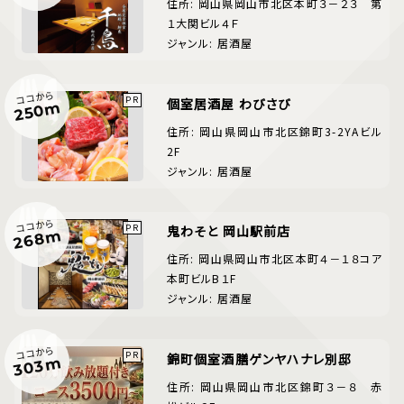
住所: 岡山県岡山市北区本町３－２３ 第
１大関ビル４Ｆ
ジャンル: 居酒屋
ココから
個室居酒屋 わびさび
250m
住所: 岡山県岡山市北区錦町3-2YAビル
2F
ジャンル: 居酒屋
ココから
鬼わそと 岡山駅前店
268m
住所: 岡山県岡山市北区本町４－１８コア
本町ビルB１F
ジャンル: 居酒屋
ココから
錦町個室酒膳ゲンヤハナレ別邸
303m
住所: 岡山県岡山市北区錦町３－８ 赤