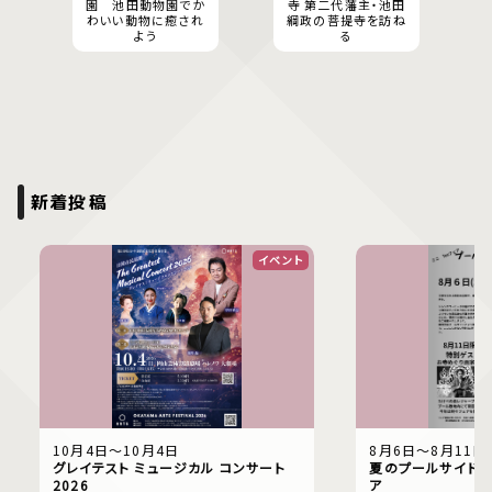
園 池田動物園でか
寺 第二代藩主・池田
わいい動物に癒され
綱政の菩提寺を訪ね
よう
る
新着投稿
イベント
10月4日〜10月4日
8月6日〜8月11日
グレイテスト ミュージカル コンサート
夏のプールサイドで
2026
ア