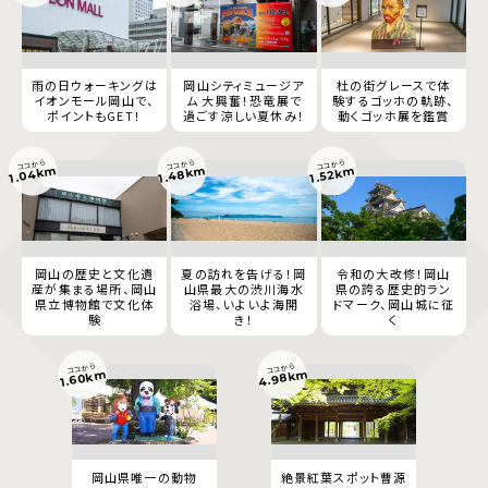
雨の日ウォーキングは
岡山シティミュージア
杜の街グレースで体
イオンモール岡山で、
ム 大興奮！恐竜展で
験するゴッホの軌跡、
ポイントもGET！
過ごす涼しい夏休み！
動くゴッホ展を鑑賞
ココから
ココから
ココから
1.04km
1.48km
1.52km
岡山の歴史と文化遺
夏の訪れを告げる！岡
令和の大改修！岡山
産が集まる場所、岡山
山県最大の渋川海水
県の誇る歴史的ラン
県立博物館で文化体
浴場、いよいよ海開
ドマーク、岡山城に征
験
き！
く
ココから
ココから
4.98km
1.60km
岡山県唯一の動物
絶景紅葉スポット曹源