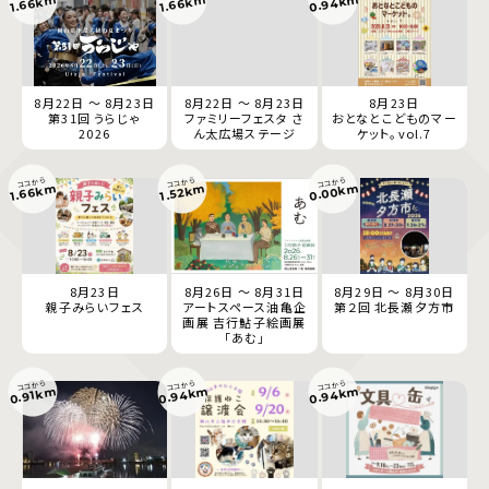
0.94km
1.66km
1.66km
8月22日 ～ 8月23日
8月22日 ～ 8月23日
8月23日
第31回 うらじゃ
ファミリーフェスタ さ
おとなとこどものマー
2026
ん太広場ステージ
ケット。vol.7
ココから
ココから
ココから
0.00km
1.66km
1.52km
8月23日
8月26日 ～ 8月31日
8月29日 ～ 8月30日
親子みらいフェス
アートスペース油亀企
第２回 北長瀬夕方市
画展 吉行鮎子絵画展
「あむ」
ココから
ココから
ココから
0.94km
0.94km
0.91km