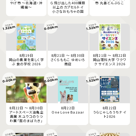
やげ市 ～北海道・沖
ら飛び出した400種類
市 丸善どんぶらこ
縄編～
以上のカプセルトイ
小さなおもちゃの国
ココから
ココから
ココから
0.00km
1.52km
1.52km
8月19日
8月21日 ～ 8月30日
8月21日 ～ 8月22日
岡山の農業を楽しく学
さくらももこ ゆめいろ
岡山理科大学 ワクワ
ぶ 食の学校 2026
商店
ク サイエンス 2026
ココから
ココから
ココから
0.00km
0.00km
1.52km
8月22日 ～ 8月30日
8月22日
8月22日
アートスペース油亀企
One Love Bazaar
うらじゃしろうちナイ
画展 木ユウコのうつ
ト2026
わ展「庭のまばたき」
ココから
ココから
ココから