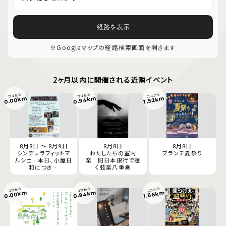
経路を表示
※Googleマップの経路検索画面を開きます
2ヶ月以内に開催される近隣イベント
ココから
ココから
ココから
0.94km
0.00km
1.52km
8月8日 ～ 8月9日
8月8日
8月8日
シンデレラフィットマ
わたしたちの室内
ブランチ夏祭り
ルシェ‐本日、小屋日
楽 旧日本銀行で聴
和につき‐
く弦楽八重奏
ココから
ココから
ココから
0.94km
0.00km
1.66km