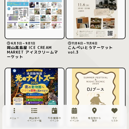
6月3日～9月1日
11月6日～11月6日
岡山高島屋 ICE CREAM
こんぺいとうマーケット
MARKET アイスクリームマ
vol.3
ーケット
メニュー
岡山県の
今日開催の
8月の
現在地から
マイ
イベント一覧
イベント
イベント
探す
リスト