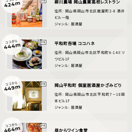
柳川農場 岡山農業高校レストラン
424m
住所: 岡山県岡山市北区磨屋町2-8 酒井
ビル一階
ジャンル: 居酒屋
ココから
平和町呑場 ココハネ
444m
住所: 岡山県岡山市北区平和町6-14ミツ
ワビル1F
ジャンル: 居酒屋
ココから
岡山平和町 個室居酒屋かざみどり
449m
住所: 岡山県岡山市北区平和町7－18岡
本ビル1F
ジャンル: 居酒屋
ココから
464m
昼からワイン食堂