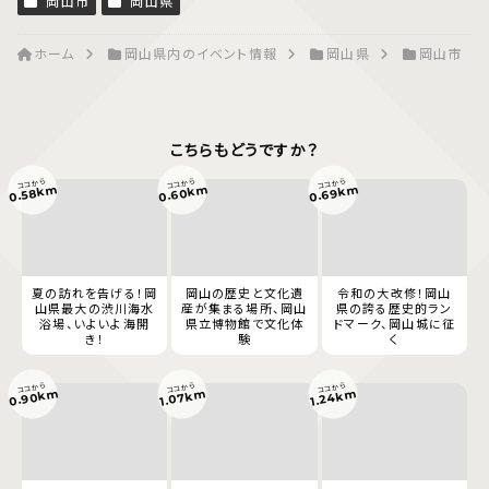
岡山市
岡山県
ホーム
岡山県内のイベント情報
岡山県
岡山市
こちらもどうですか？
ココから
ココから
ココから
0.60km
0.69km
0.58km
夏の訪れを告げる！岡
岡山の歴史と文化遺
令和の大改修！岡山
山県最大の渋川海水
産が集まる場所、岡山
県の誇る歴史的ラン
浴場、いよいよ海開
県立博物館で文化体
ドマーク、岡山城に征
き！
験
く
ココから
ココから
ココから
0.90km
1.07km
1.24km