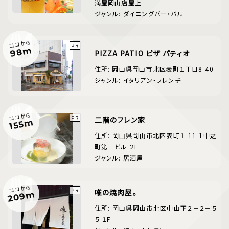
満屋岡山店屋上
ジャンル: ダイニングバー・バル
ココから
98m
PIZZA PATIO ピザ パティオ
住所: 岡山県岡山市北区表町１丁目8-40
ジャンル: イタリアン・フレンチ
ココから
二階のフレン家
155m
住所: 岡山県岡山市北区表町１-11-1中之
町第一ビル ２F
ジャンル: 居酒屋
ココから
唯の焼肉屋。
209m
住所: 岡山県岡山市北区中山下２－２－５
５ １F