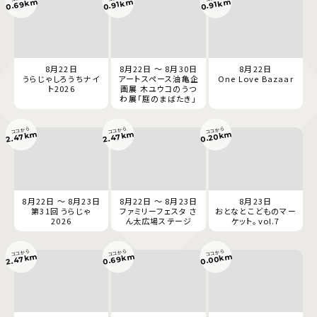
0.69km
0.91km
0.91km
8月22日
8月22日 ～ 8月30日
8月22日
うらじゃしろうちナイ
アートスペース油亀企
One Love Bazaar
ト2026
画展 木ユウコのうつ
わ展「庭のまばたき」
ココから
ココから
ココから
2.47km
2.47km
0.20km
8月22日 ～ 8月23日
8月22日 ～ 8月23日
8月23日
第31回 うらじゃ
ファミリーフェスタ さ
おとなとこどものマー
2026
ん太広場ステージ
ケット。vol.7
ココから
ココから
ココから
0.69km
0.00km
2.47km