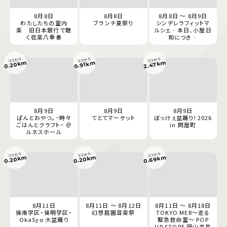
8月8日
8月8日
8月8日 ～ 8月9日
わたしたちの室内
ブランチ夏祭り
シンデレラフィットマ
楽 旧日本銀行で聴
ルシェ‐本日、小屋日
く弦楽八重奏
和につき‐
ココから
ココから
ココから
0.20km
2.47km
0.91km
8月9日
8月9日
8月9日
ぱんとおやつ。−時々
てとてマーケット
ぼっけぇ盆踊り！2026
ごはんとクラフト− ＠
in 問屋町
ルネスホール
ココから
ココから
ココから
0.69km
0.20km
0.20km
8月11日
8月11日 ～ 8月12日
8月11日 ～ 8月18日
操南学区・操明学区・
幻想庭園音楽祭
TOKYO MER～走る
OkaSyo 大盆踊り
緊急救命室～ POP
UP STORE 岡山高島