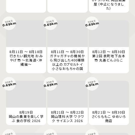
屋（中止になりまし
た）
ココから
ココから
ココから
0.69km
0.69km
0.69km
8月11日 ～ 8月18日
8月11日 ～ 8月30日
8月12日 ～ 8月30日
行きたい観光地 おみ
ガチャガチャの機械か
第２回 表町地下古本
やげ市 ～北海道・沖
ら飛び出した400種類
市 丸善どんぶらこ
縄編～
以上のカプセルトイ
小さなおもちゃの国
ココから
ココから
ココから
0.69km
0.69km
0.91km
8月19日
8月21日 ～ 8月22日
8月21日 ～ 8月30日
岡山の農業を楽しく学
岡山理科大学 ワクワ
さくらももこ ゆめいろ
ぶ 食の学校 2026
ク サイエンス 2026
商店
ココから
ココから
ココから