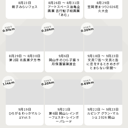
8月23日
8月26日 ～ 8月31日
8月29日
親子みらいフェス
アートスペース油亀企
笠岡港まつり2026花
画展 吉行鮎子絵画展
火大会
「あむ」
ココから
ココから
ココから
0.20km
0.20km
0.91km
8月29日 ～ 8月30日
9月6日
9月18日 ～ 9月23日
第２回 北長瀬夕方市
岡山手のひら子猫 9
文具♡缶～文具と缶
月保護猫譲渡会
に恋をするときめきが
とまらない空間～
ココから
ココから
ココから
0.69km
0.20km
1.14km
9月19日
9月21日
9月22日 ～ 9月23日
ひろがるわっかマルシ
第6回 岡山レインボ
ルピシア グラン・マル
ェVol.5
ーフェスタ・レインボ
シェ 2026 岡山
ーパレード