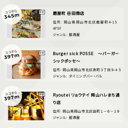
ココから
磨屋町 谷田商店
345m
住所: 岡山県岡山市北区磨屋町4-15
4F5F
ジャンル: 居酒屋
ココから
Burger sick POSSE ～バーガー
397m
シックポッセ～
住所: 岡山県岡山市北区表町３丁目９-４５
ジャンル: ダイニングバー・バル
ココから
Ryoutei リョウテイ 岡山ハレまち通
397m
り店
住所: 岡山県岡山市北区田町１－６－１９
ジャンル: 居酒屋