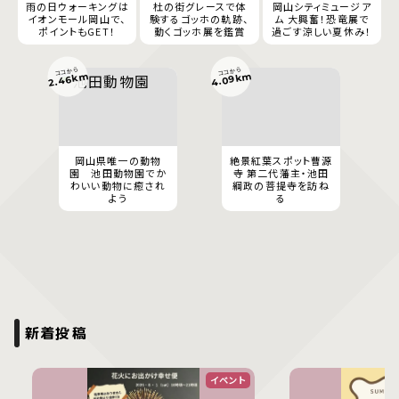
雨の日ウォーキングは
杜の街グレースで体
岡山シティミュージア
イオンモール岡山で、
験するゴッホの軌跡、
ム 大興奮！恐竜展で
ポイントもGET！
動くゴッホ展を鑑賞
過ごす涼しい夏休み！
ココから
ココから
4.09km
2.46km
岡山県唯一の動物
絶景紅葉スポット曹源
園 池田動物園でか
寺 第二代藩主・池田
わいい動物に癒され
綱政の菩提寺を訪ね
よう
る
新着投稿
イベント