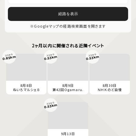
経路を表示
※Googleマップの経路検索画面を開きます
2ヶ月以内に開催される近隣イベント
ココから
ココから
ココから
0.85km
0.53km
0.53km
8月8日
8月9日
8月30日
ねいろマルシェ８
第42回Ogamaru.
ＮＨＫのど自慢
ココから
0.53km
9月13日