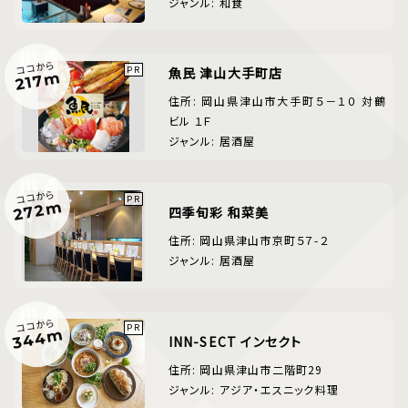
ジャンル: 和食
ココから
魚民 津山大手町店
217m
住所: 岡山県津山市大手町５－１０ 対鶴
ビル １Ｆ
ジャンル: 居酒屋
ココから
272m
四季旬彩 和菜美
住所: 岡山県津山市京町５７-２
ジャンル: 居酒屋
ココから
344m
INN-SECT インセクト
住所: 岡山県津山市二階町29
ジャンル: アジア・エスニック料理