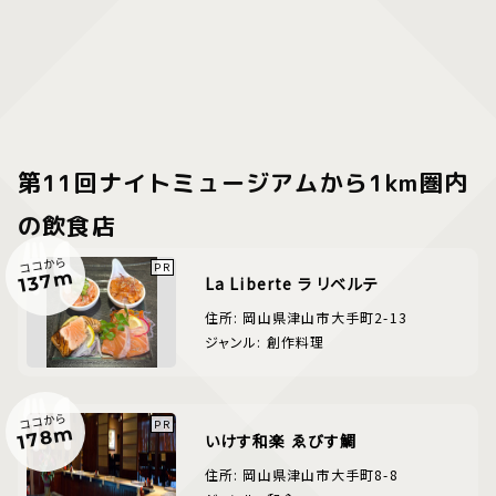
第11回ナイトミュージアムから1km圏内
の飲食店
ココから
137m
La Liberte ラ リベルテ
住所: 岡山県津山市大手町2-13
ジャンル: 創作料理
ココから
178m
いけす和楽 ゑびす鯛
住所: 岡山県津山市大手町8-8