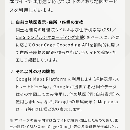
本サイトでは用途に応じて以下のとおり地図サービ
スを利用しています。
自前の地図表示・住所→座標の変換
国土地理院の地理院タイルおよび住所検索等（
GSI
／
CSIS シンプルジオコーディング実験
）をベースに、 必要
に応じて
OpenCage Geocoding API
を補助的に用い
て住所→座標の取得・整形を行い、当サイトで追記・加
工して掲載しています。
それ以外の地図機能
Google Maps Platform
を利用します（経路表示・ス
トリートビュー等）。 Googleが提供する地図やデータ
はその地図上でのみ使用し、他の地図（例：自前表示）へ
転用しません。 なお、Googleの帰属表示（「Map data
© …」等）は仕様どおり表示します。
※ 本ページの表示内容は当サイトが編集・加工したものであり、国
土地理院・CSIS・OpenCage・Google等の各提供元が作成したも