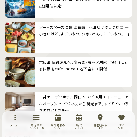
出』開催決定!!
アートスペース油亀 企画展「豆皿だけのうつわ展 ―
小さいけど、すごいやつ。小さいから、すごいやつ。―」
常に最高到達点へ。陶芸家・寺村光輔の「現在」に迫
る個展をcafe moyau 地下室にて開催
三井ガーデンホテル岡山2026年8月9日 リニューア
ルオープン 〜ビジネスから観光まで、ゆとりとくつろ
ぎのひとときを〜
メニュー
岡山県の
今日開催の
8月の
現在地から
マイ
イベント一覧
イベント
イベント
探す
リスト
岡山・油亀の歴史的古民家をクラウドファンディング