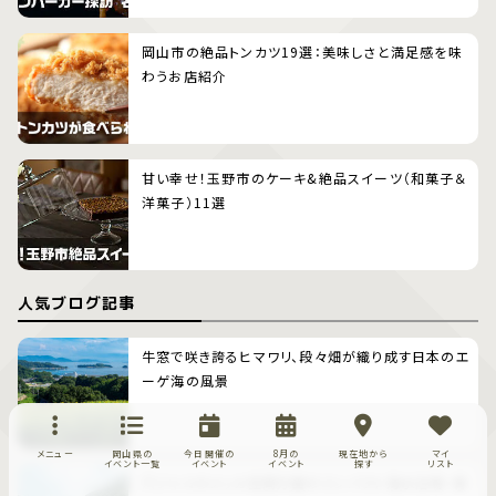
岡山市の絶品トンカツ19選：美味しさと満足感を味
わうお店紹介
甘い幸せ！玉野市のケーキ&絶品スイーツ（和菓子＆
洋菓子）11選
人気ブログ記事
牛窓で咲き誇るヒマワリ、段々畑が織り成す日本のエ
ーゲ海の風景
メニュー
岡山県の
今日開催の
8月の
現在地から
マイ
イベント一覧
イベント
イベント
探す
リスト
穴ジャコのメッカ笠岡方面のコンパクト海水浴場・青