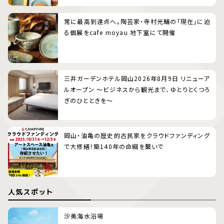
常に最高到達点へ。陶芸家・寺村光輔の「現在」に迫
る個展をcafe moyau 地下室にて開催
三井ガーデンホテル岡山2026年8月9日 リニューア
ルオープン 〜ビジネスから観光まで、ゆとりとくつろ
ぎのひとときを〜
岡山・油亀の歴史的古民家をクラウドファンディング
で大修繕！築140年の命綱を繋いで
人気スポット
沙美海水浴場