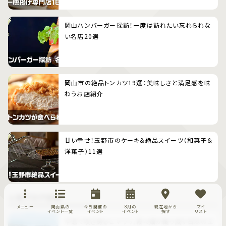
岡山ハンバーガー探訪！一度は訪れたい忘れられな
い名店20選
岡山市の絶品トンカツ19選：美味しさと満足感を味
わうお店紹介
甘い幸せ！玉野市のケーキ&絶品スイーツ（和菓子＆
洋菓子）11選
人気ブログ記事
メニュー
岡山県の
今日開催の
8月の
現在地から
マイ
イベント一覧
イベント
イベント
探す
リスト
牛窓で咲き誇るヒマワリ、段々畑が織り成す日本のエ