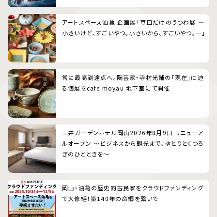
アートスペース油亀 企画展「豆皿だけのうつわ展 ―
小さいけど、すごいやつ。小さいから、すごいやつ。―」
常に最高到達点へ。陶芸家・寺村光輔の「現在」に迫
る個展をcafe moyau 地下室にて開催
三井ガーデンホテル岡山2026年8月9日 リニューア
ルオープン 〜ビジネスから観光まで、ゆとりとくつろ
ぎのひとときを〜
岡山・油亀の歴史的古民家をクラウドファンディング
で大修繕！築140年の命綱を繋いで