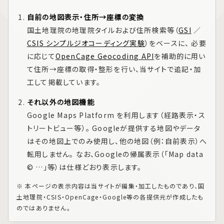
自前の地図表示・住所→座標の変換
国土地理院の地理院タイルおよび住所検索等（
GSI
／
CSIS シンプルジオコーディング実験
）をベースに、 必要
に応じて
OpenCage Geocoding API
を補助的に用い
て住所→座標の取得・整形を行い、当サイトで追記・加
工して掲載しています。
それ以外の地図機能
Google Maps Platform
を利用します（経路表示・ス
トリートビュー等）。 Googleが提供する地図やデータ
はその地図上でのみ使用し、他の地図（例：自前表示）へ
転用しません。 なお、Googleの帰属表示（「Map data
© …」等）は仕様どおり表示します。
※ 本ページの表示内容は当サイトが編集・加工したものであり、国
土地理院・CSIS・OpenCage・Google等の各提供元が作成したも
のではありません。