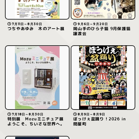
7月11日～8月30日
9月6日～9月20日
つちやあゆみ 木のアート展
岡山手のひら子猫 9月保護猫
譲渡会
7月18日～8月30日
8月9日～8月9日
特別展 Mozuミニチュア展
ぼっけぇ盆踊り！2026 in
ようこそ、ちいさな世界へ。
問屋町