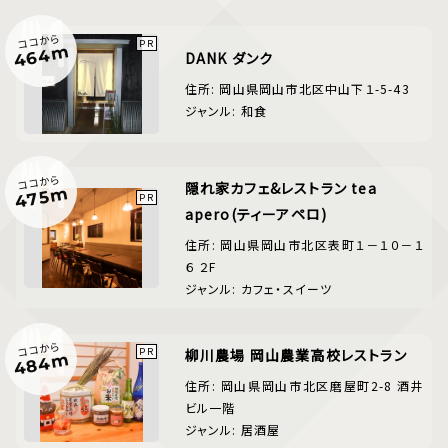
ココから
464m
DANK ダンク
住所: 岡山県岡山市北区中山下１-5-43
ジャンル: 和食
ココから
隠れ家カフェ&レストラン tea
475m
apero(ティーアペロ)
住所: 岡山県岡山市北区表町１－１０－１
６ ２F
ジャンル: カフェ・スイーツ
ココから
柳川農場 岡山農業高校レストラン
484m
住所: 岡山県岡山市北区磨屋町2-8 酒井
ビル一階
ジャンル: 居酒屋