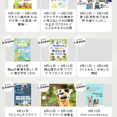
8月11日 ～ 8月18日
8月11日 ～ 8月30日
8月12日 ～ 8月30日
行きたい観光地 おみ
ガチャガチャの機械か
第２回 表町地下古本
やげ市 ～北海道・沖
ら飛び出した400種類
市 丸善どんぶらこ
縄編～
以上のカプセルトイ
小さなおもちゃの国
ココから
ココから
ココから
0.64km
0.64km
1.04km
8月19日
8月21日 ～ 8月22日
8月21日 ～ 8月30日
岡山の農業を楽しく学
岡山理科大学 ワクワ
さくらももこ ゆめいろ
ぶ 食の学校 2026
ク サイエンス 2026
商店
ココから
ココから
ココから
0.64km
1.04km
1.04km
8月22日
8月22日 ～ 8月30日
8月22日
うらじゃしろうちナイ
アートスペース油亀企
One Love Bazaar