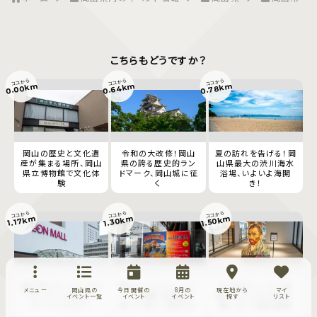
こちらもどうですか？
ココから
ココから
ココから
0.64km
0.00km
0.78km
岡山の歴史と文化遺
令和の大改修！岡山
夏の訪れを告げる！岡
産が集まる場所、岡山
県の誇る歴史的ラン
山県最大の渋川海水
県立博物館で文化体
ドマーク、岡山城に征
浴場、いよいよ海開
験
く
き！
ココから
ココから
ココから
1.30km
1.50km
1.17km
雨の日ウォーキングは
岡山シティミュージア
杜の街グレースで体
メニュー
岡山県の
今日開催の
8月の
現在地から
マイ
イオンモール岡山で、
ム 大興奮！恐竜展で
験するゴッホの軌跡、
イベント一覧
イベント
イベント
探す
リスト
ポイントもGET！
過ごす涼しい夏休み！
動くゴッホ展を鑑賞