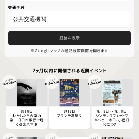
交通手段
経路を表示
※Googleマップの経路検索画面を開きます
2ヶ月以内に開催される近隣イベント
ココから
ココから
ココから
0.40km
0.64km
1.04km
8月8日
8月8日
8月8日 ～ 8月9日
わたしたちの室内
ブランチ夏祭り
シンデレラフィットマ
楽 旧日本銀行で聴
ルシェ‐本日、小屋日
く弦楽八重奏
和につき‐
ココから
ココから
ココから