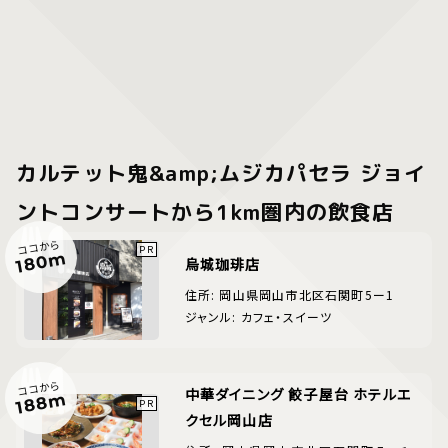
カルテット鬼&amp;ムジカパセラ ジョイ
ントコンサートから1km圏内の飲食店
ココから
180m
烏城珈琲店
住所: 岡山県岡山市北区石関町5ー1
ジャンル: カフェ・スイーツ
ココから
中華ダイニング 餃子屋台 ホテルエ
188m
クセル岡山店