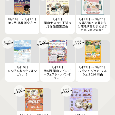
8月29日 ～ 8月30日
9月6日
9月18日 ～ 9月23日
第２回 北長瀬夕方市
岡山手のひら子猫 9
文具♡缶～文具と缶
月保護猫譲渡会
に恋をするときめきが
とまらない空間～
ココから
ココから
ココから
0.40km
0.64km
1.67km
9月19日
9月21日
9月22日 ～ 9月23日
ひろがるわっかマルシ
第6回 岡山レインボ
ルピシア グラン・マル
ェVol.5
ーフェスタ・レインボ
シェ 2026 岡山
ーパレード
ココから
ココから
0.64km
2.26km