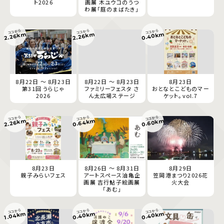
ト2026
画展 木ユウコのうつ
わ展「庭のまばたき」
ココから
ココから
ココから
0.40km
2.26km
2.26km
8月22日 ～ 8月23日
8月22日 ～ 8月23日
8月23日
第31回 うらじゃ
ファミリーフェスタ さ
おとなとこどものマー
2026
ん太広場ステージ
ケット。vol.7
ココから
ココから
ココから
0.64km
0.60km
2.26km
8月23日
8月26日 ～ 8月31日
8月29日
親子みらいフェス
アートスペース油亀企
笠岡港まつり2026花
画展 吉行鮎子絵画展
火大会
「あむ」
ココから
ココから
ココから
0.40km
0.40km
1.04km