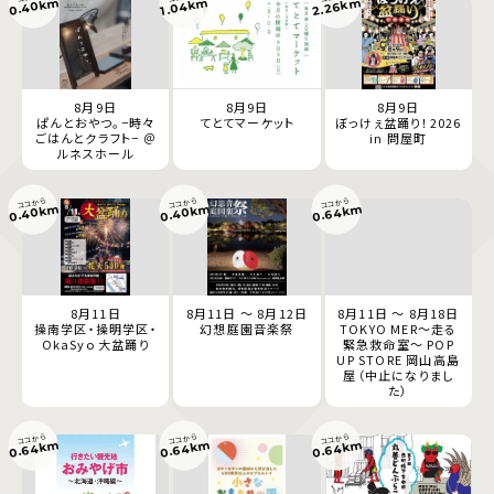
0.40km
2.26km
1.04km
8月9日
8月9日
8月9日
ぱんとおやつ。−時々
てとてマーケット
ぼっけぇ盆踊り！2026
ごはんとクラフト− ＠
in 問屋町
ルネスホール
ココから
ココから
ココから
0.40km
0.40km
0.64km
8月11日
8月11日 ～ 8月12日
8月11日 ～ 8月18日
操南学区・操明学区・
幻想庭園音楽祭
TOKYO MER～走る
OkaSyo 大盆踊り
緊急救命室～ POP
UP STORE 岡山高島
屋（中止になりまし
た）
ココから
ココから
ココから
0.64km
0.64km
0.64km