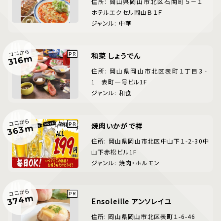
住所: 岡山県岡山市北区石関町５－１
ホテルエクセル岡山Ｂ１Ｆ
ジャンル: 中華
ココから
和菜 しょうでん
316m
住所: 岡山県岡山市北区表町１丁目3‐
1 表町一号ビル1F
ジャンル: 和食
ココから
焼肉いかがで祥
363m
住所: 岡山県岡山市北区中山下１-2-30中
山下赤松ビル1F
ジャンル: 焼肉・ホルモン
ココから
374m
Ensoleille アンソレイユ
住所: 岡山県岡山市北区表町１-6-46