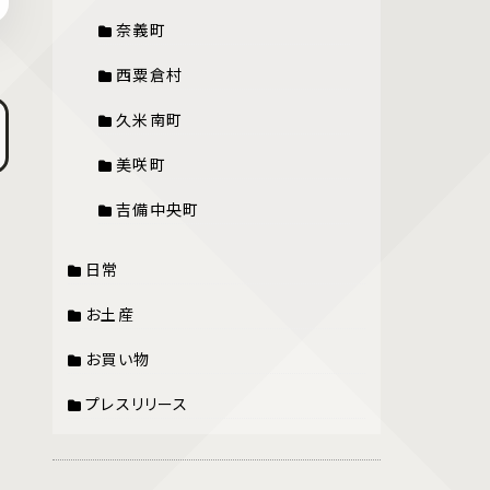
奈義町
西粟倉村
久米南町
美咲町
吉備中央町
日常
お土産
お買い物
プレスリリース