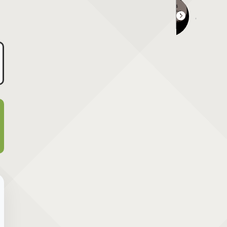
大森真理子・小野亜里沙・立石純子 ミニライブ＆特典会