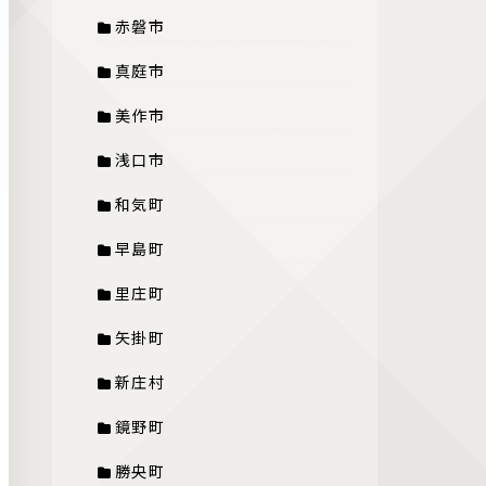
赤磐市
真庭市
美作市
浅口市
和気町
早島町
里庄町
矢掛町
新庄村
鏡野町
勝央町