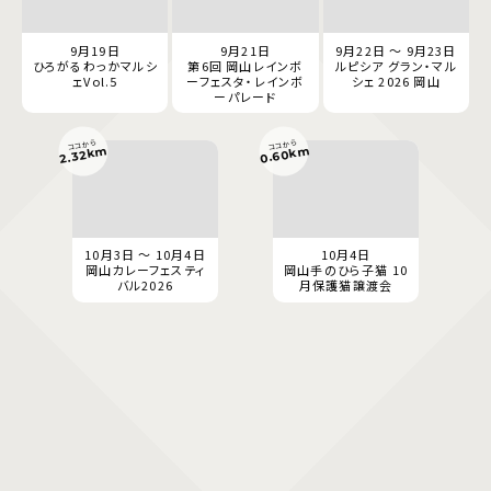
9月19日
9月21日
9月22日 ～ 9月23日
ひろがるわっかマルシ
第6回 岡山レインボ
ルピシア グラン・マル
ェVol.5
ーフェスタ・レインボ
シェ 2026 岡山
ーパレード
ココから
ココから
0.60km
2.32km
10月3日 ～ 10月4日
10月4日
岡山カレーフェスティ
岡山手のひら子猫 10
バル2026
月保護猫譲渡会