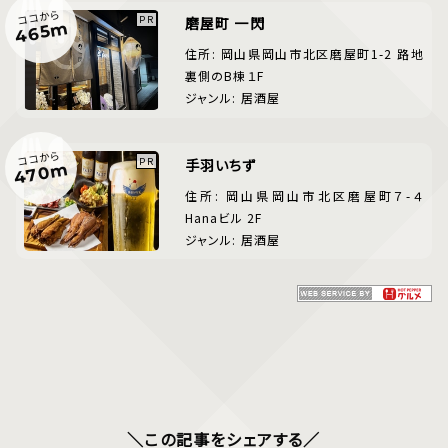
ココから
磨屋町 一閃
465m
住所: 岡山県岡山市北区磨屋町1-2 路地
裏側のB棟１F
ジャンル: 居酒屋
ココから
手羽いちず
470m
住所: 岡山県岡山市北区磨屋町７-４
Hanaビル 2F
ジャンル: 居酒屋
＼この記事をシェアする／