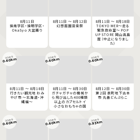
8月11日
8月11日 ～ 8月12日
8月11日 ～ 8月18日
操南学区・操明学区・
幻想庭園音楽祭
TOKYO MER～走る
OkaSyo 大盆踊り
緊急救命室～ POP
UP STORE 岡山高島
屋（中止になりまし
た）
ココから
ココから
ココから
0.60km
0.60km
0.60km
8月11日 ～ 8月18日
8月11日 ～ 8月30日
8月12日 ～ 8月30日
行きたい観光地 おみ
ガチャガチャの機械か
第２回 表町地下古本
やげ市 ～北海道・沖
ら飛び出した400種類
市 丸善どんぶらこ
縄編～
以上のカプセルトイ
小さなおもちゃの国
ココから
ココから
ココから
0.60km
0.60km
0.93km