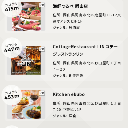
ココから
海鮮つるべ 岡山店
415m
住所: 岡山県岡山市北区磨屋町10-12交
通オアシスビル１F
ジャンル: 居酒屋
ココから
CottageRestaurant LIN コテー
447m
ジレストランリン
住所: 岡山県岡山市北区野田屋町１丁目
７－２０
ジャンル: 創作料理
ココから
Kitchen ekubo
453m
住所: 岡山県岡山市北区野田屋町１丁目
7-20 中野ビル1F
ジャンル: 洋食