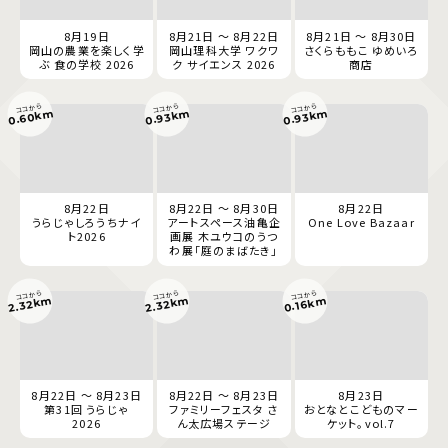
8月19日
8月21日 ～ 8月22日
8月21日 ～ 8月30日
岡山の農業を楽しく学
岡山理科大学 ワクワ
さくらももこ ゆめいろ
ぶ 食の学校 2026
ク サイエンス 2026
商店
ココから
ココから
ココから
0.60km
0.93km
0.93km
8月22日
8月22日 ～ 8月30日
8月22日
うらじゃしろうちナイ
アートスペース油亀企
One Love Bazaar
ト2026
画展 木ユウコのうつ
わ展「庭のまばたき」
ココから
ココから
ココから
2.32km
2.32km
0.16km
8月22日 ～ 8月23日
8月22日 ～ 8月23日
8月23日
第31回 うらじゃ
ファミリーフェスタ さ
おとなとこどものマー
2026
ん太広場ステージ
ケット。vol.7