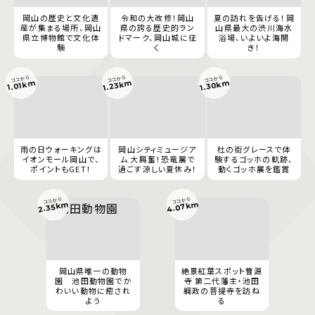
岡山の歴史と文化遺
令和の大改修！岡山
夏の訪れを告げる！岡
産が集まる場所、岡山
県の誇る歴史的ラン
山県最大の渋川海水
県立博物館で文化体
ドマーク、岡山城に征
浴場、いよいよ海開
験
く
き！
ココから
ココから
ココから
1.30km
1.23km
1.01km
雨の日ウォーキングは
岡山シティミュージア
杜の街グレースで体
イオンモール岡山で、
ム 大興奮！恐竜展で
験するゴッホの軌跡、
ポイントもGET！
過ごす涼しい夏休み！
動くゴッホ展を鑑賞
ココから
ココから
4.07km
2.35km
岡山県唯一の動物
絶景紅葉スポット曹源
園 池田動物園でか
寺 第二代藩主・池田
わいい動物に癒され
綱政の菩提寺を訪ね
よう
る