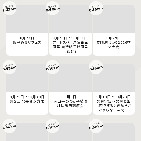
ココから
ココから
ココから
0.60km
2.32km
0.35km
8月23日
8月26日 ～ 8月31日
8月29日
親子みらいフェス
アートスペース油亀企
笠岡港まつり2026花
画展 吉行鮎子絵画展
火大会
「あむ」
ココから
ココから
ココから
0.93km
0.16km
0.16km
8月29日 ～ 8月30日
9月6日
9月18日 ～ 9月23日
第２回 北長瀬夕方市
岡山手のひら子猫 9
文具♡缶～文具と缶
月保護猫譲渡会
に恋をするときめきが
とまらない空間～
ココから
ココから
ココから
0.60km
1.44km
0.16km