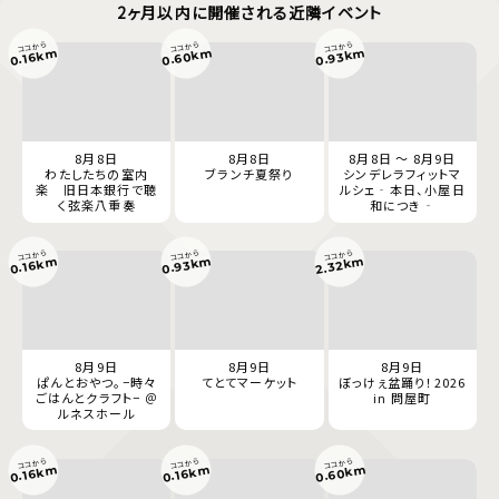
2ヶ月以内に開催される近隣イベント
ココから
ココから
ココから
0.60km
0.93km
0.16km
8月8日
8月8日
8月8日 ～ 8月9日
わたしたちの室内
ブランチ夏祭り
シンデレラフィットマ
楽 旧日本銀行で聴
ルシェ‐本日、小屋日
く弦楽八重奏
和につき‐
ココから
ココから
ココから
0.93km
2.32km
0.16km
8月9日
8月9日
8月9日
ぱんとおやつ。−時々
てとてマーケット
ぼっけぇ盆踊り！2026
ごはんとクラフト− ＠
in 問屋町
ルネスホール
ココから
ココから
ココから
0.60km
0.16km
0.16km