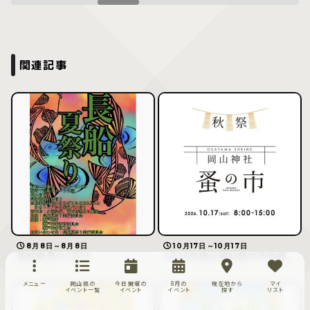
関連記事
8月8日～8月8日
10月17日～10月17日
長船夏祭り2026
2026年岡山神社蚤の市秋祭
メニュー
岡山県の
今日開催の
8月の
現在地から
マイ
イベント一覧
イベント
イベント
探す
リスト