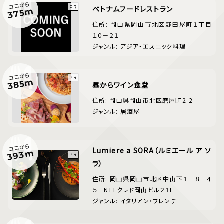
ココから
ベトナムフードレストラン
375m
住所: 岡山県岡山市北区野田屋町１丁目
１０－２１
ジャンル: アジア・エスニック料理
ココから
385m
昼からワイン食堂
住所: 岡山県岡山市北区磨屋町2-2
ジャンル: 居酒屋
ココから
Lumiere a SORA（ルミエール ア ソ
393m
ラ）
住所: 岡山県岡山市北区中山下１－８－４
５ NTTクレド岡山ビル２１F
ジャンル: イタリアン・フレンチ