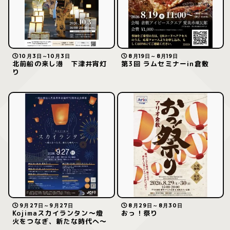
10月3日～10月3日
8月19日～8月19日
北前船の来し港 下津井宵灯
第3回 ラムセミナーin倉敷
り
9月27日～9月27日
8月29日～8月30日
Kojimaスカイランタン〜燈
おっ！祭り
火をつなぎ、新たな時代へ〜