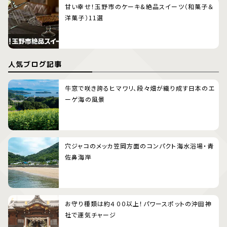
甘い幸せ！玉野市のケーキ&絶品スイーツ（和菓子＆
洋菓子）11選
人気ブログ記事
牛窓で咲き誇るヒマワリ、段々畑が織り成す日本のエ
ーゲ海の風景
穴ジャコのメッカ笠岡方面のコンパクト海水浴場・青
佐鼻海岸
お守り種類は約４００以上！パワースポットの沖田神
社で運気チャージ