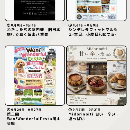
8月8日～8月8日
8月8日～8月9日
わたしたちの室内楽 旧日本
シンデレラフィットマルシ
銀行で聴く弦楽八重奏
ェ‐本日、小屋日和につき‐
9月26日～9月27日
9月21日～9月21日
第二回
Midorinoiti 甘い・辛い・
Wan!WonderfulFesta岡山
塩っぱい
会場