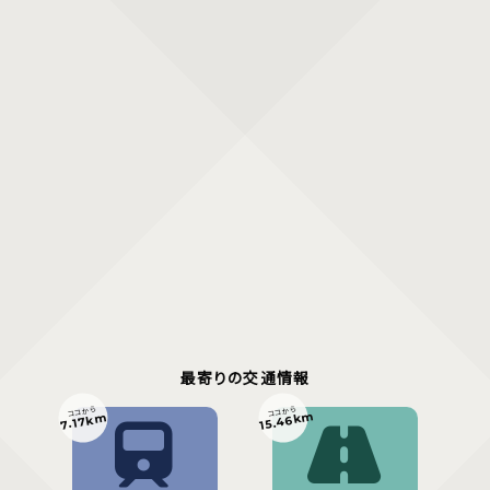
最寄りの交通情報
ココから
ココから
15.46km
7.17km