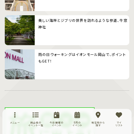
美しい海岸とジブリの世界を訪れるような参道、牛窓
神社
雨の日ウォーキングはイオンモール岡山で、ポイント
もGET！
メニュー
岡山県の
今日開催の
8月の
現在地から
マイ
イベント一覧
イベント
イベント
探す
リスト