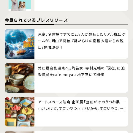
今見られているプレスリリース
東京、名古屋ですでに2万人が熱狂したリアル脱出ゲ
ームが、岡山で開催 『謎だらけの南極大陸からの脱
出』開催決定!!
常に最高到達点へ。陶芸家・寺村光輔の「現在」に迫
る個展をcafe moyau 地下室にて開催
アートスペース油亀 企画展「豆皿だけのうつわ展 ―
小さいけど、すごいやつ。小さいから、すごいやつ。―」