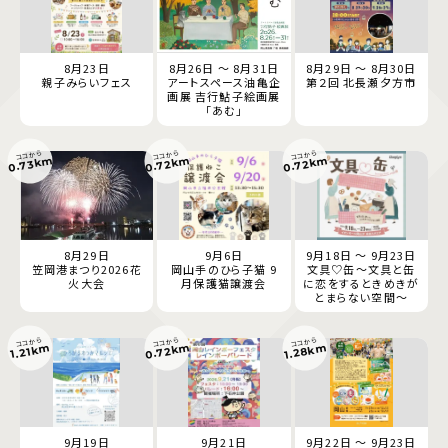
8月23日
8月26日 ～ 8月31日
8月29日 ～ 8月30日
親子みらいフェス
アートスペース油亀企
第２回 北長瀬夕方市
画展 吉行鮎子絵画展
「あむ」
ココから
ココから
ココから
0.73km
0.72km
0.72km
8月29日
9月6日
9月18日 ～ 9月23日
笠岡港まつり2026花
岡山手のひら子猫 9
文具♡缶～文具と缶
火大会
月保護猫譲渡会
に恋をするときめきが
とまらない空間～
ココから
ココから
ココから
0.72km
1.28km
1.21km
9月19日
9月21日
9月22日 ～ 9月23日