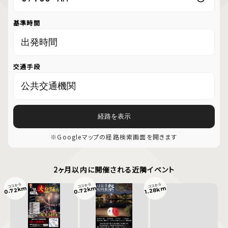
基準時間
交通手段
経路を表示
※Googleマップの経路検索画面を開きます
2ヶ月以内に開催される近隣イベント
ココから
ココから
ココから
0.72km
0.72km
1.28km