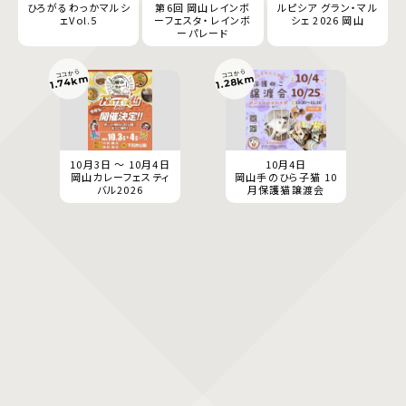
ひろがるわっかマルシ
第6回 岡山レインボ
ルピシア グラン・マル
ェVol.5
ーフェスタ・レインボ
シェ 2026 岡山
ーパレード
ココから
ココから
1.74km
1.28km
10月3日 ～ 10月4日
10月4日
岡山カレーフェスティ
岡山手のひら子猫 10
バル2026
月保護猫譲渡会