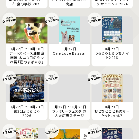
ぶ 食の学校 2026
商店
ク サイエンス 2026
ココから
ココから
ココから
0.27km
0.27km
1.28km
8月22日 ～ 8月30日
8月22日
8月22日
アートスペース油亀企
One Love Bazaar
うらじゃしろうちナイ
画展 木ユウコのうつ
ト2026
わ展「庭のまばたき」
ココから
ココから
ココから
0.72km
1.74km
1.74km
8月22日 ～ 8月23日
8月22日 ～ 8月23日
8月23日
第31回 うらじゃ
ファミリーフェスタ さ
おとなとこどものマー
2026
ん太広場ステージ
ケット。vol.7
ココから
ココから
ココから
0.27km
1.74km
1.28km