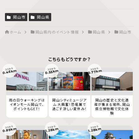
岡山市
岡山県
ホーム
岡山県内のイベント情報
岡山県
岡山市
こちらもどうですか？
ココから
ココから
ココから
0.46km
0.77km
0.55km
雨の日ウォーキングは
岡山シティミュージア
岡山の歴史と文化遺
イオンモール岡山で、
ム 大興奮！恐竜展で
産が集まる場所、岡山
ポイントもGET！
過ごす涼しい夏休み！
県立博物館で文化体
験
ココから
ココから
ココから
0.89km
1.28km
1.28km