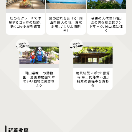
杜の街グレースで体
夏の訪れを告げる！岡
令和の大改修！岡山
験するゴッホの軌跡、
山県最大の渋川海水
県の誇る歴史的ラン
動くゴッホ展を鑑賞
浴場、いよいよ海開
ドマーク、岡山城に征
き！
く
ココから
ココから
4.76km
1.72km
岡山県唯一の動物
絶景紅葉スポット曹源
園 池田動物園でか
寺 第二代藩主・池田
わいい動物に癒され
綱政の菩提寺を訪ね
よう
る
新着投稿