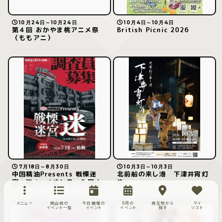
10月24日～10月24日
10月4日～10月4日
第４回 おかやま桃アニメ祭
British Picnic 2026
（ももアニ）
7月18日～8月30日
10月3日～10月3日
中国精油Presents 戦慄迷
北前船の来し港 下津井宵灯
宮：迷 in イオンモール岡山
り
メニュー
岡山県の
今日開催の
8月の
現在地から
マイ
イベント一覧
イベント
イベント
探す
リスト