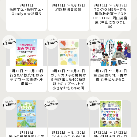
8月11日
8月11日 ～ 8月12日
8月11日 ～ 8月18日
操南学区・操明学区・
幻想庭園音楽祭
TOKYO MER～走る
OkaSyo 大盆踊り
緊急救命室～ POP
UP STORE 岡山高島
屋（中止になりまし
た）
ココから
ココから
ココから
1.28km
1.28km
1.28km
8月11日 ～ 8月18日
8月11日 ～ 8月30日
8月12日 ～ 8月30日
行きたい観光地 おみ
ガチャガチャの機械か
第２回 表町地下古本
やげ市 ～北海道・沖
ら飛び出した400種類
市 丸善どんぶらこ
縄編～
以上のカプセルトイ
小さなおもちゃの国
ココから
ココから
ココから
0.27km
1.28km
1.28km
8月19日
8月21日 ～ 8月30日
8月21日 ～ 8月22日
岡山の農業を楽しく学
さくらももこ ゆめいろ
岡山理科大学 ワクワ