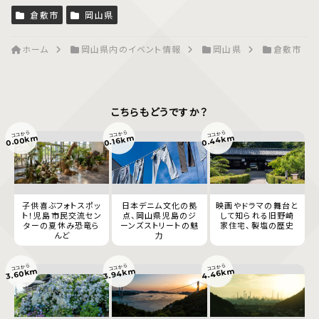
倉敷市
岡山県
ホーム
岡山県内のイベント情報
岡山県
倉敷市
こちらもどうですか？
ココから
ココから
ココから
0.44km
0.00km
0.16km
子供喜ぶフォトスポッ
日本デニム文化の拠
映画やドラマの舞台と
ト！児島市民交流セン
点、岡山県児島のジ
して知られる旧野崎
ターの夏休み恐竜ら
ーンズストリートの魅
家住宅、製塩の歴史
んど
力
ココから
ココから
ココから
4.46km
3.94km
3.60km