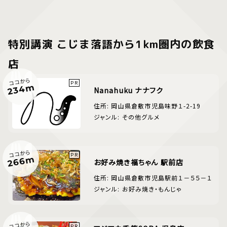
特別講演 こじま落語から1km圏内の飲食
店
ココから
234m
Nanahuku ナナフク
住所: 岡山県倉敷市児島味野１-2-19
ジャンル: その他グルメ
ココから
266m
お好み焼き福ちゃん 駅前店
住所: 岡山県倉敷市児島駅前１－５５－１
ジャンル: お好み焼き・もんじゃ
ココから