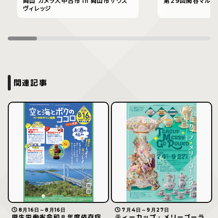
岡山 カメラ大中古市 in 岡山市サウス
第２９回閑谷マルシ
ヴィレッジ
関連記事
8月16日～8月16日
7月4日～9月27日
厚生労働省令和８年度依存症
ティーカップ・メリーゴーラ