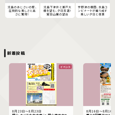
児島のあじさいの壁、
児島下津井と瀬戸大
宇野津の棚田、水島コ
圧倒的な美しさと高
橋を望む、夕日百選！
ンビナートが織り成す
さに驚愕！
鷲羽山展の望台
美しい夕日と夜景
新着投稿
イベント
8月23日〜8月23日
8月16日〜8月16