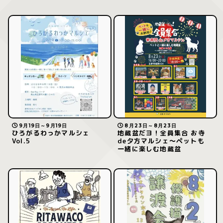
9月19日～9月19日
8月23日～8月23日
ひろがるわっかマルシェ
地蔵盆だヨ！全員集合 お寺
Vol.5
de夕方マルシェ～ペットも
一緒に楽しむ地蔵盆