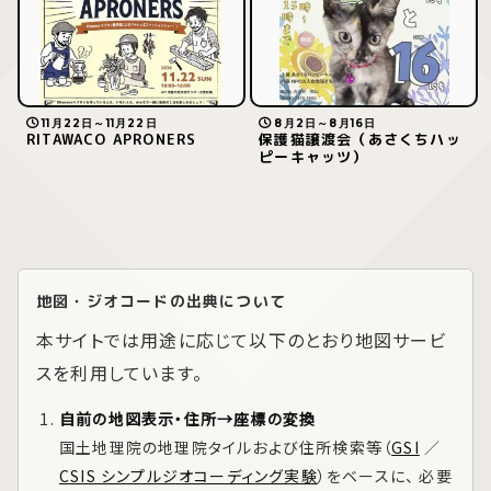
11月22日～11月22日
8月2日～8月16日
RITAWACO APRONERS
保護猫譲渡会（あさくちハッ
ピーキャッツ）
地図・ジオコードの出典について
本サイトでは用途に応じて以下のとおり地図サービ
スを利用しています。
自前の地図表示・住所→座標の変換
国土地理院の地理院タイルおよび住所検索等（
GSI
／
CSIS シンプルジオコーディング実験
）をベースに、 必要