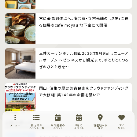
常に最高到達点へ。陶芸家・寺村光輔の「現在」に迫
る個展をcafe moyau 地下室にて開催
三井ガーデンホテル岡山2026年8月9日 リニューア
ルオープン 〜ビジネスから観光まで、ゆとりとくつろ
ぎのひとときを〜
岡山・油亀の歴史的古民家をクラウドファンディング
で大修繕！築140年の命綱を繋いで
人気スポット
メニュー
岡山県の
今日開催の
8月の
現在地から
マイ
イベント一覧
イベント
イベント
探す
リスト