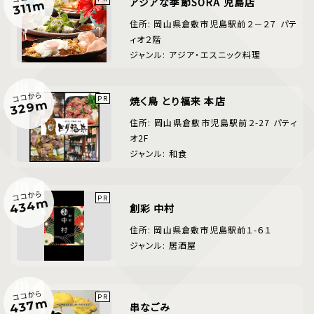
アジアな季節SORA 児島店
311m
住所: 岡山県倉敷市児島駅前２－２７ パテ
ィオ２階
ジャンル: アジア・エスニック料理
ココから
焼く鳥 とり福来 本店
329m
住所: 岡山県倉敷市児島駅前２-27 パティ
オ2F
ジャンル: 和食
ココから
434m
創彩 中村
住所: 岡山県倉敷市児島駅前１-６１
ジャンル: 居酒屋
ココから
437m
串なごみ