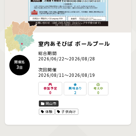
室内あそびば ボールプール
総合期間
2026/06/22～2026/08/28
開催迄
3
日
次回開催
2026/08/11～2026/08/19
参加予定
興味あり
考え中
0
2
0
岡山市
体験
子供向け