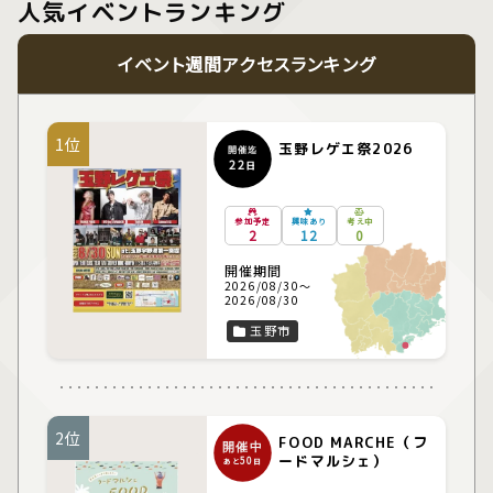
人気イベントランキング
イベント週間アクセスランキング
1位
玉野レゲエ祭2026
開催迄
22
日
参加予定
興味あり
考え中
2
12
0
開催期間
2026/08/30～
2026/08/30
玉野市
2位
FOOD MARCHE（フ
開催中
ードマルシェ）
50
あと
日