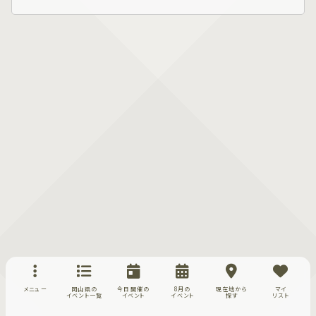
メニュー
岡山県の
今日開催の
8月の
現在地から
マイ
イベント一覧
イベント
イベント
探す
リスト