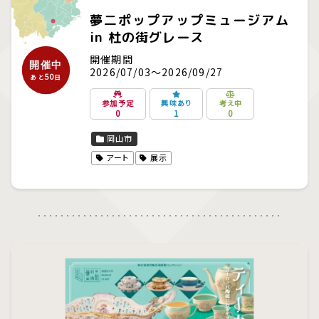
夢二ポップアップミュージアム
in 杜の街グレース
開催期間
開催中
2026/07/03～2026/09/27
50
あと
日
参加予定
興味あり
考え中
0
1
0
岡山市
アート
展示