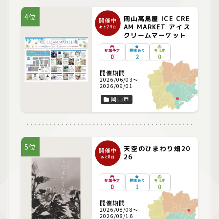
4位
岡山高島屋 ICE CRE
開催中
AM MARKET アイス
24
あと
日
クリームマーケット
参加予定
興味あり
考え中
0
2
0
開催期間
2026/06/03～
2026/09/01
岡山市
5位
天空のひまわり畑20
開催中
26
8
あと
日
参加予定
興味あり
考え中
0
1
0
開催期間
2026/08/08～
2026/08/16