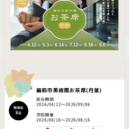
備前市美術館お茶席(月釜)
総合期間
2026/04/12～2026/09/06
開催迄
8
日
次回開催
2026/08/16～2026/08/16