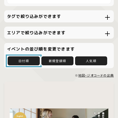
タグで絞り込みができます
エリアで絞り込みができます
イベントの並び順を変更できます
日付順
新規登録順
人気順
※
地図・ジオコードの出典