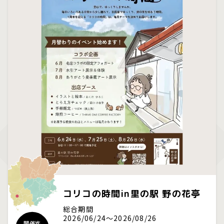
コリコの時間in里の駅 野の花亭
総合期間
2026/06/24～2026/08/26
開催迄