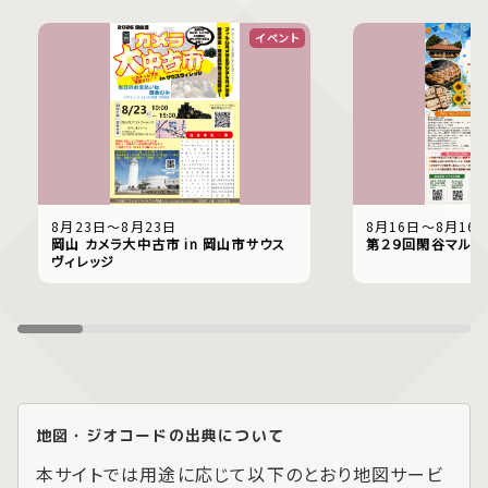
イベント
8月23日〜8月23日
8月16日〜8月16
岡山 カメラ大中古市 in 岡山市サウス
第２９回閑谷マルシ
ヴィレッジ
地図・ジオコードの出典について
本サイトでは用途に応じて以下のとおり地図サービ