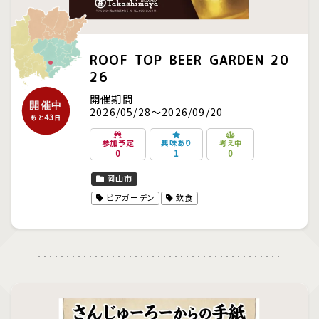
ROOF TOP BEER GARDEN 20
26
開催期間
開催中
2026/05/28～2026/09/20
43
あと
日
参加予定
興味あり
考え中
0
1
0
岡山市
ビアガーデン
飲食