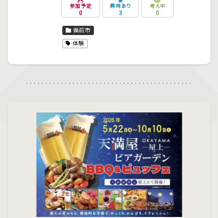
参加予定
興味あり
考え中
0
3
0
備前市
体験