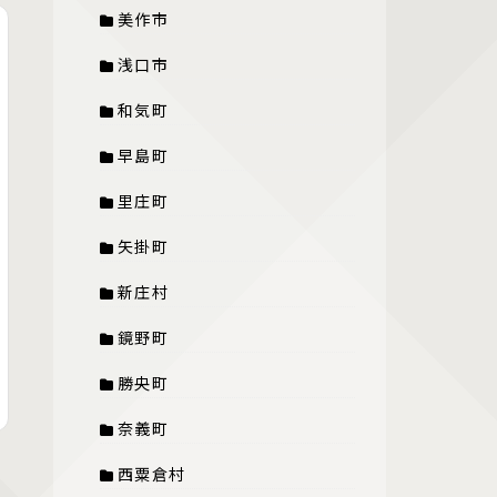
美作市
浅口市
和気町
早島町
里庄町
矢掛町
新庄村
鏡野町
勝央町
奈義町
西粟倉村