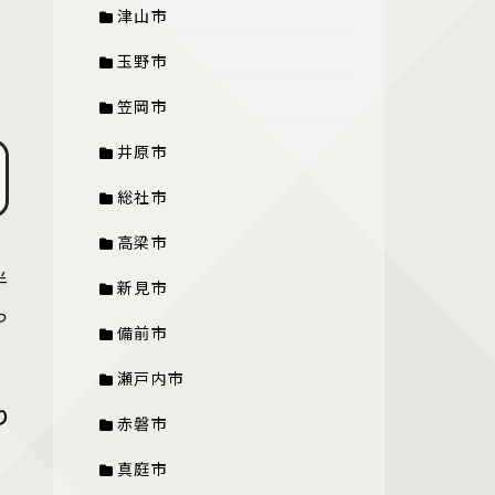
津山市
玉野市
笠岡市
井原市
総社市
高梁市
半
新見市
っ
備前市
瀬戸内市
り
赤磐市
真庭市