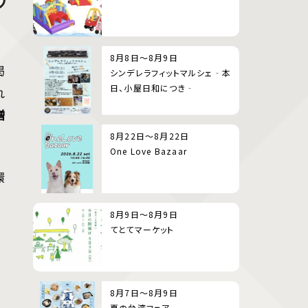
8月8日～8月9日
掲
シンデレラフィットマルシェ‐本
日、小屋日和につき‐
れ
増
8月22日～8月22日
One Love Bazaar
環
8月9日～8月9日
てとてマーケット
8月7日～8月9日
夏の台湾フェア