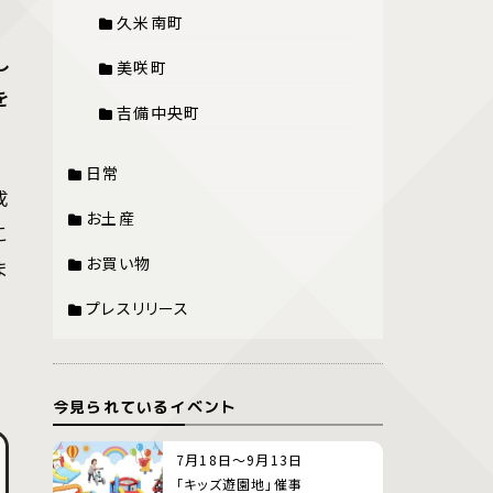
久米南町
し
美咲町
を
吉備中央町
日常
成
お土産
こ
お買い物
ま
プレスリリース
今見られているイベント
7月18日～9月13日
「キッズ遊園地」催事