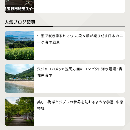
人気ブログ記事
牛窓で咲き誇るヒマワリ、段々畑が織り成す日本のエ
ーゲ海の風景
穴ジャコのメッカ笠岡方面のコンパクト海水浴場・青
佐鼻海岸
美しい海岸とジブリの世界を訪れるような参道、牛窓
神社