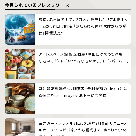
今見られているプレスリリース
東京、名古屋ですでに2万人が熱狂したリアル脱出ゲ
ームが、岡山で開催 『謎だらけの南極大陸からの脱
出』開催決定!!
アートスペース油亀 企画展「豆皿だけのうつわ展 ―
小さいけど、すごいやつ。小さいから、すごいやつ。―」
常に最高到達点へ。陶芸家・寺村光輔の「現在」に迫
る個展をcafe moyau 地下室にて開催
三井ガーデンホテル岡山2026年8月9日 リニューア
ルオープン 〜ビジネスから観光まで、ゆとりとくつろ