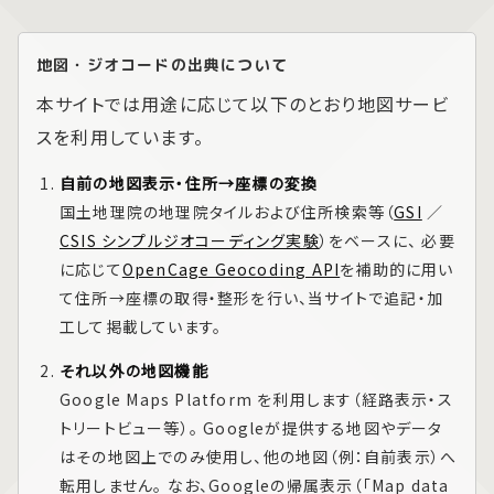
地図・ジオコードの出典について
本サイトでは用途に応じて以下のとおり地図サービ
スを利用しています。
自前の地図表示・住所→座標の変換
国土地理院の地理院タイルおよび住所検索等（
GSI
／
CSIS シンプルジオコーディング実験
）をベースに、 必要
に応じて
OpenCage Geocoding API
を補助的に用い
て住所→座標の取得・整形を行い、当サイトで追記・加
工して掲載しています。
それ以外の地図機能
Google Maps Platform
を利用します（経路表示・ス
トリートビュー等）。 Googleが提供する地図やデータ
はその地図上でのみ使用し、他の地図（例：自前表示）へ
転用しません。 なお、Googleの帰属表示（「Map data