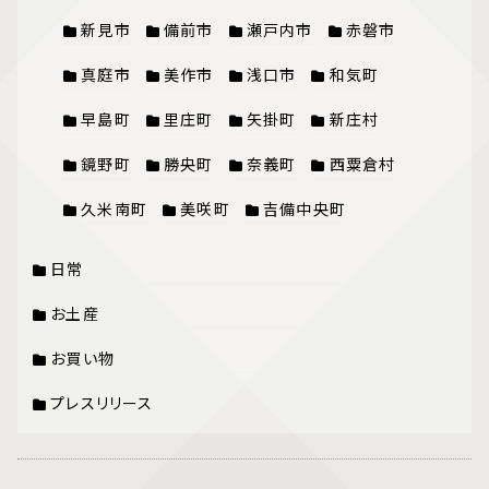
新見市
備前市
瀬戸内市
赤磐市
真庭市
美作市
浅口市
和気町
早島町
里庄町
矢掛町
新庄村
鏡野町
勝央町
奈義町
西粟倉村
久米南町
美咲町
吉備中央町
日常
お土産
お買い物
プレスリリース