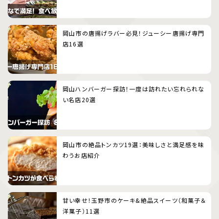
岡山市の唐揚げラバー必見！ジューシー唐揚げ専門
店16選
岡山ハンバーガー探訪！一度は訪れたい忘れられな
い名店20選
岡山市の絶品トンカツ19選：美味しさと満足感を味
わうお店紹介
甘い幸せ！玉野市のケーキ&絶品スイーツ（和菓子＆
洋菓子）11選