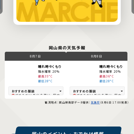
岡山県の天気予報
8月7日
8月8日
晴れ時々くもり
晴れ時々くもり
降水確率 20%
降水確率 20%
最高35°C
最高36°C
最低28°C
最低28°C
できるだけ外出を避け、屋内
できるだけ外出を避け、屋内
では冷房を。
では冷房を。
観測地点：岡山県南部
データ提供：
気象庁
（8月6日 17:00発表）
夜も蒸し暑く過ごしづらい。
夜も蒸し暑く過ごしづらい。
換気や冷房を。
換気や冷房を。
速乾素材、麻などの涼しい生
速乾素材、麻などの涼しい生
地、半袖、薄手の羽織物（冷
地、半袖、薄手の羽織物（冷
房対策）、帽子、日傘、冷感ア
房対策）、帽子、日傘、冷感ア
イテムがオススメ。 朝晩に
イテムがオススメ。 朝晩に
は、日傘、帽子、薄手の羽織
は、日傘、帽子、薄手の羽織
物（冷房対策）を検討してく
物（冷房対策）を検討してく
岡山のイベント・おでかけ情報