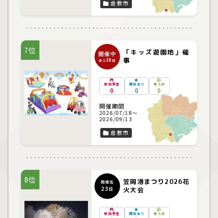
倉敷市
7位
「キッズ遊園地」催
開催中
事
38
あと
日
参加予定
興味あり
考え中
0
0
0
開催期間
2026/07/18～
2026/09/13
倉敷市
8位
笠岡港まつり2026花
開催迄
23
火大会
日
参加予定
興味あり
考え中