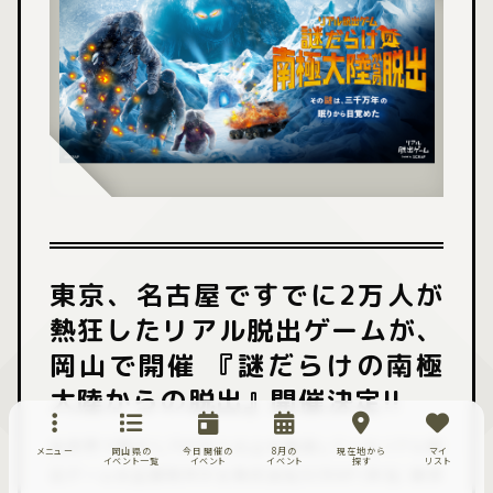
東京、名古屋ですでに2万人が
熱狂したリアル脱出ゲームが、
岡山で開催 『謎だらけの南極
大陸からの脱出』開催決定!!
全世界で累計1,700万人以上を動員しているリアル脱
メニュー
岡山県の
今日開催の
8月の
現在地から
マイ
イベント一覧
イベント
イベント
探す
リスト
出ゲームを企画制作する株式会社SCRAP（本社：東京