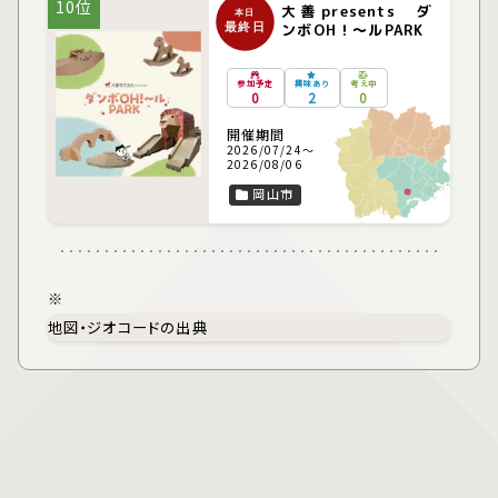
10位
大善 presents ダ
本日
最終日
ンボOH！～ルPARK
参加予定
興味あり
考え中
0
2
0
開催期間
2026/07/24～
2026/08/06
岡山市
※
地図・ジオコードの出典