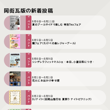
岡街瓦版の新着投稿
イベント
8月6日〜8月11日
夏のプールサイドで楽しむ 特別Teaフェア
イベント
8月5日〜8月5日
麺フェア（たけべの森レジャープール）
イベント
8月8日〜8月9日
シンデレラフィットマルシェ‐本日、小屋日和につき‐
イベント
8月1日〜8月1日
花火にお出かけ幸せ便
イベント
8月2日〜8月9日
DJナイト（旧岡山偕行社 夏祭り ナイトピクニック）