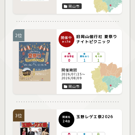
岡山市
2位
旧岡山偕行社 夏祭り
開催中
ナイトピクニック
3
あと
日
参加予定
興味あり
考え中
0
1
1
開催期間
2026/07/25～
2026/08/09
岡山市
3位
玉野レゲエ祭2026
開催迄
24
日